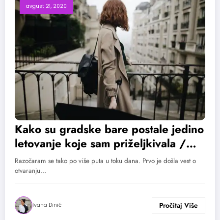
avgust 21, 2020
Kako su gradske bare postale jedino
letovanje koje sam priželjkivala /
Vacación
Razočaram se tako po više puta u toku dana. Prvo je došla vest o
otvaranju…
Ivana Dinić