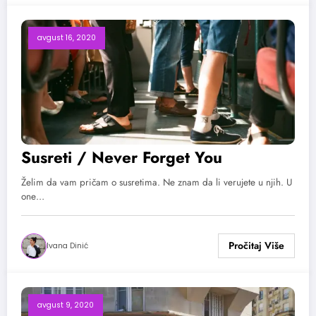
avgust 16, 2020
Susreti / Never Forget You
Želim da vam pričam o susretima. Ne znam da li verujete u njih. U
one…
Ivana Dinić
avgust 9, 2020