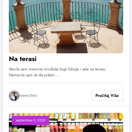
Na terasi
Stavila sam mamine minđuše boje fuksije i sela na terasu.
Namerila sam se da pišem.…
Ivana Dinić
septembar 5, 2020