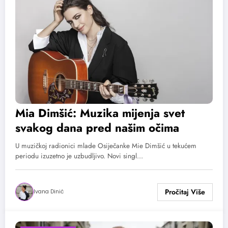
Mia Dimšić: Muzika mijenja svet
svakog dana pred našim očima
U muzičkoj radionici mlade Osiječanke Mie Dimšić u tekućem
periodu izuzetno je uzbudljivo. Novi singl…
Ivana Dinić