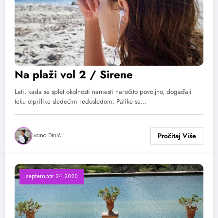
Na plaži vol 2 / Sirene
Leti, kada se splet okolnosti namesti naročito povoljno, događaji
teku otprilike sledećim redosledom: Patike se…
Ivana Dinić
septembar 24, 2020