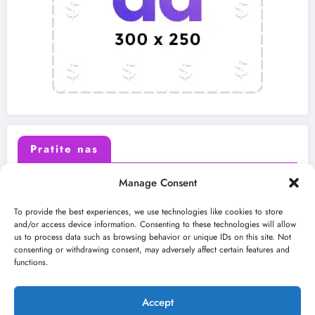
Pratite nas
Manage Consent
X (Twitter)
Facebook
To provide the best experiences, we use technologies like cookies to store
and/or access device information. Consenting to these technologies will allow
us to process data such as browsing behavior or unique IDs on this site. Not
Instagram
Youtube
consenting or withdrawing consent, may adversely affect certain features and
functions.
LinkedIn
Accept