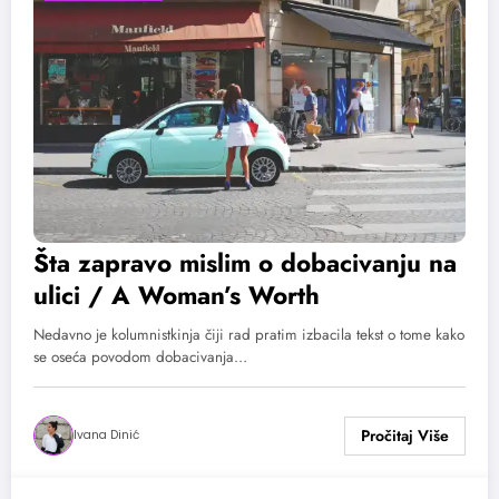
Šta zapravo mislim o dobacivanju na
ulici / A Woman’s Worth
Nedavno je kolumnistkinja čiji rad pratim izbacila tekst o tome kako
se oseća povodom dobacivanja…
Ivana Dinić