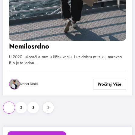
Nemilosrdno
U 2020. ukoračila sam u iščekivanju. I uz dobru muziku, naravno.
Bio je to jedan…
Ivana Dinić
Paginacija
1
2
3
članaka