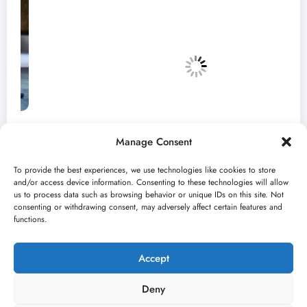
Manage Consent
To provide the best experiences, we use technologies like cookies to store
and/or access device information. Consenting to these technologies will allow
us to process data such as browsing behavior or unique IDs on this site. Not
consenting or withdrawing consent, may adversely affect certain features and
„Najveći mali festival u Vojvodini“ i ovog
functions.
avgusta u Sremskoj Mitrovici
jun 23, 2026
Kulturni kišobran
Accept
Deny