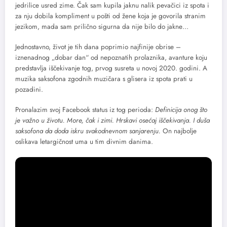
jedrilice usred zime. Čak sam kupila jaknu nalik pevačici iz spota i
za nju dobila kompliment u pošti od žene koja je govorila stranim
jezikom, mada sam prilično sigurna da nije bilo do jakne…
Jednostavno, život je tih dana poprimio najfinije obrise –
iznenadnog „dobar dan“ od nepoznatih prolaznika, avanture koju
predstavlja iščekivanje tog, prvog susreta u novoj 2020. godini. A
muzika saksofona zgodnih muzičara s glisera iz spota prati u
pozadini.
Pronalazim svoj Facebook status iz tog perioda:
Definicija onog što
je važno u životu. More, čak i zimi. Hrskavi osećaj iščekivanja. I duša
saksofona da doda iskru svakodnevnom sanjarenju.
On najbolje
oslikava letargičnost uma u tim divnim danima.