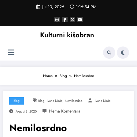
Skoči
jul 10, 2026
1:16:55 PM
na
sadržaj
Kulturni kišobran
Home
Blog
Nemilosrdno
,
,
Blog
Blog
Ivana Dinic
Nemilosrdno
Ivana Dinić
Avgust 3, 2020
Nemilosrdno