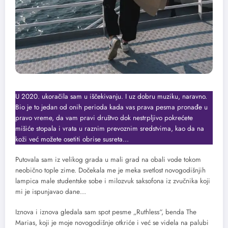
U 2020. ukoračila sam u iščekivanju. I uz dobru muziku, naravno.
Bio je to jedan od onih perioda kada vas prava pesma pronađe u
pravo vreme, da vam pravi društvo dok nestrpljivo pokrećete
mišiće stopala i vrata u raznim prevoznim sredstvima, kao da na
koži već možete osetiti obrise susreta…
Putovala sam iz velikog grada u mali grad na obali vode tokom
neobično tople zime. Dočekala me je meka svetlost novogodišnjih
lampica male studentske sobe i milozvuk saksofona iz zvučnika koji
mi je ispunjavao dane…
Iznova i iznova gledala sam spot pesme „Ruthless“, benda The
Marias, koji je moje novogodišnje otkriće i već se videla na palubi