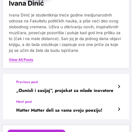
Ivana Dinić
Ivana Dinić je studentkinja treće godine medjunarodnih
odnosa na Fakultetu političkih nauka, a piše veći deo svog
slobodnog vremena. Uživa u otkrivanju novih, inspirativnih
muzičara, posećuje pozorišta i putuje kad god ima priliku za
to (čak i na male distance). San joj je da jednog dana objavi
knjigu, a do tada osluškuje i zapisuje sve one priče za koje
joj se učini da žele da budu ispričane.
View All Posts
Previous post
„Osmisli i zasijaj“, projekat za mlade inovatore
Next post
Hatter Matter deli sa vama svoju poeziju!