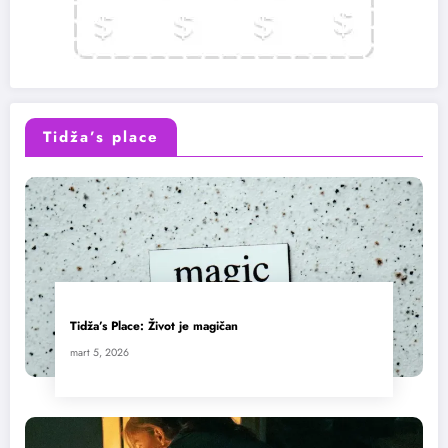
Tidža’s place
Tidža’s Place: Život je magičan
mart 5, 2026