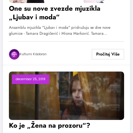
One su nove zvezde mjuzikla
„Ljubav i moda“
Ansamblu mjuzikla "Ljubav i moda" pridružuju se dve nove
glumice - Tamara Dragičević i Miona Marković. Tamara…
Kulturni Kišobran
decembar 25, 2019
Ko je „Žena na prozoru“?