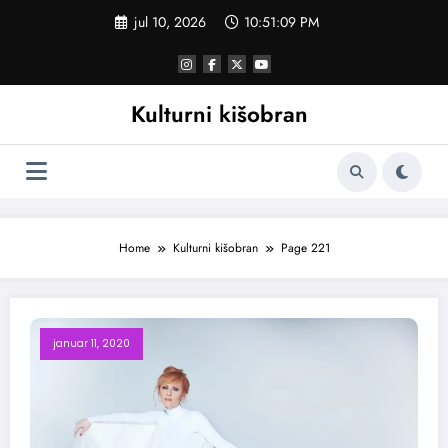
Skoči
jul 10, 2026
10:51:10 PM
na
sadržaj
Kulturni kišobran
Home
Kulturni kišobran
Page 221
januar 11, 2020