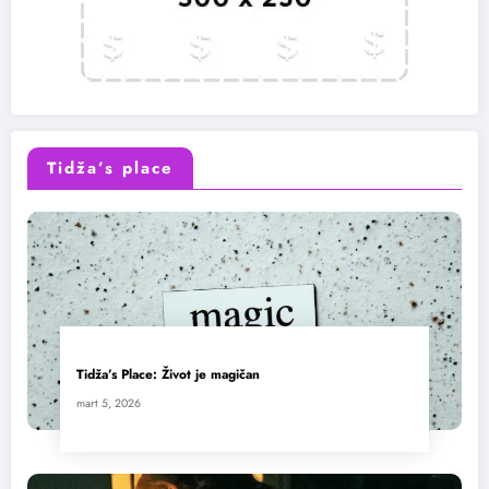
Tidža’s place
Tidža’s Place: Život je magičan
mart 5, 2026