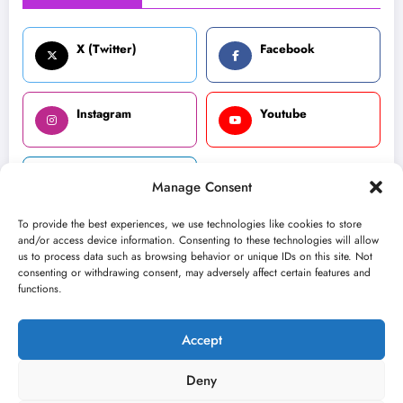
X (Twitter)
Facebook
Instagram
Youtube
LinkedIn
Manage Consent
To provide the best experiences, we use technologies like cookies to store
and/or access device information. Consenting to these technologies will allow
us to process data such as browsing behavior or unique IDs on this site. Not
consenting or withdrawing consent, may adversely affect certain features and
O nama
Uslovi
Kontakt
functions.
2026
Kulturni kišobran
| Powered By
SpiceThemes
Accept
Deny