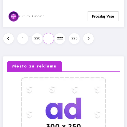
Kulturni Kišobran
Paginacija
…
…
1
220
221
222
225
članaka
Mesto za reklamu