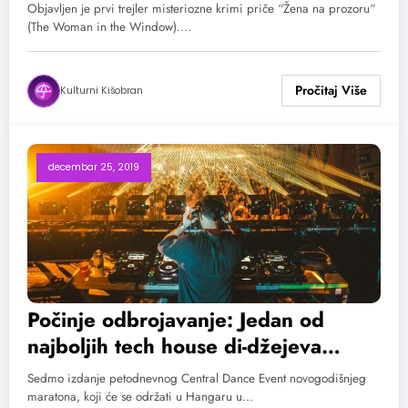
Objavljen je prvi trejler misteriozne krimi priče “Žena na prozoru“
(The Woman in the Window).…
Kulturni Kišobran
decembar 25, 2019
Počinje odbrojavanje: Jedan od
najboljih tech house di-džejeva
nastupa na Central Dance Event-u u
Sedmo izdanje petodnevnog Central Dance Event novogodišnjeg
Beogradu
maratona, koji će se održati u Hangaru u…