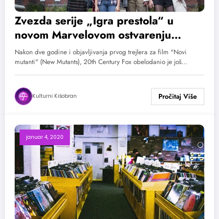
Zvezda serije „Igra prestola“ u
novom Marvelovom ostvarenju
„Novi mutanti“
Nakon dve godine i objavljivanja prvog trejlera za film "Novi
mutanti" (New Mutants), 20th Century Fox obelodanio je još…
Kulturni Kišobran
januar 4, 2020