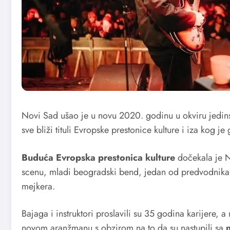
Novi Sad ušao je u novu 2020. godinu u okviru jedin
sve bliži tituli Evropske prestonice kulture i iza kog 
Buduća Evropska prestonica kulture
dočekala je N
scenu, mladi beogradski bend, jedan od predvodnika n
mejkera.
Bajaga i instruktori proslavili su 35 godina karijere
novom aranžmanu s obzirom na to da su nastupili sa