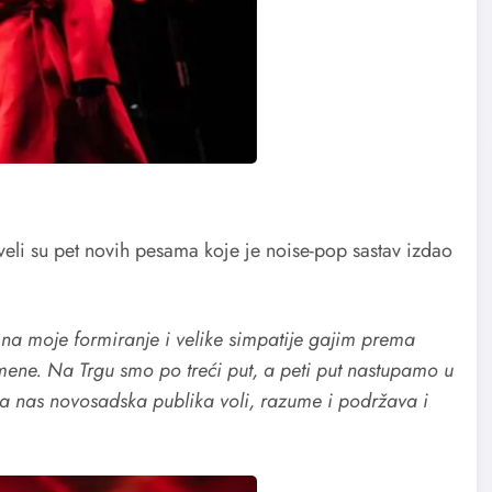
veli su
pet novih pesama koje je noise-pop sastav izdao
 na moje formiranje i velike simpatije gajim prema
mene. Na Trgu smo po treći put, a peti put nastupamo u
 nas novosadska publika voli, razume i podržava i