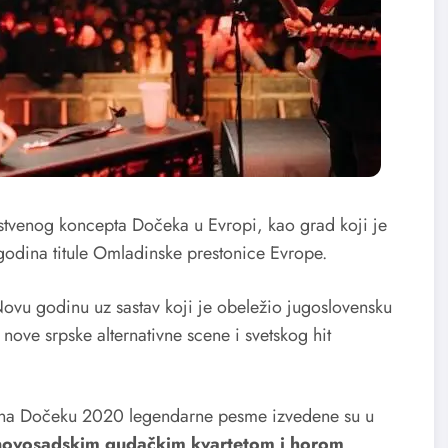
stvenog koncepta Dočeka u Evropi, kao grad koji je
je godina titule Omladinske prestonice Evrope.
ovu godinu uz sastav koji je obeležio jugoslovensku
ove srpske alternativne scene i svetskog hit
, a na Dočeku 2020 legendarne pesme izvedene su u
novosadskim gudačkim kvartetom i horom
.