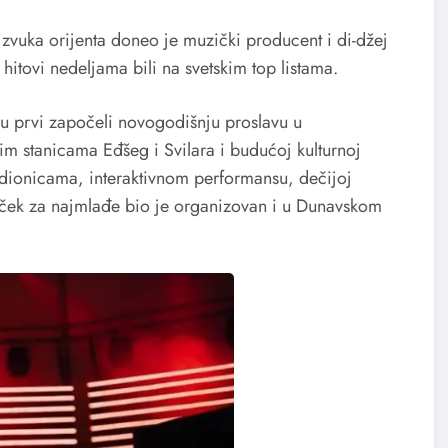
zvuka orijenta doneo je muzički producent i di-džej
hitovi nedeljama bili na svetskim top listama.
 prvi započeli novogodišnju proslavu u
nim stanicama Eđšeg i Svilara i budućoj kulturnoj
radionicama, interaktivnom performansu, dečijoj
Doček za najmlađe bio je organizovan i u Dunavskom