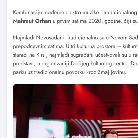
Kombinaciju moderne elektro muzike i tradicionalnog 
Mahmut Orhan
u prvim satima 2020. godine, čiji su 
Najmlađi Novosađani, tradicionalno su u Novom Sadu
prepodnevnim satima. U tri kulturna prostora – kultur
stanici na Klisi, najmlađi sugrađani učestvovali su u 
predstavi, u organizaciji Dečijeg kulturnog centra. 
parku uz tradicionalnu povorku kroz Zmaj Jovinu.