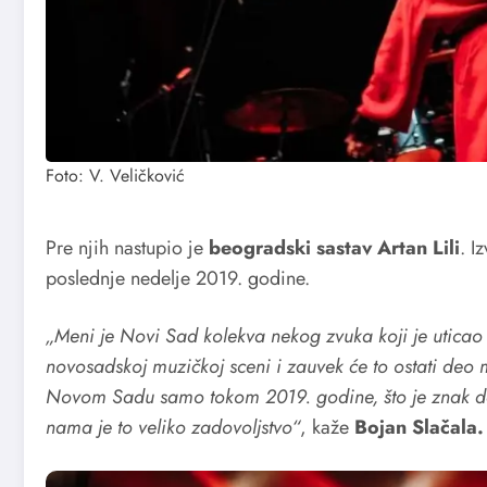
Foto: V. Veličković
Pre njih nastupio je
beogradski sastav Artan Lili
.
Iz
poslednje nedelje 2019. godine.
„Meni je Novi Sad kolekva nekog zvuka koji je uticao
novosadskoj muzičkoj sceni i zauvek će to ostati deo 
Novom Sadu samo tokom 2019. godine, što je znak da
nama je to veliko zadovoljstvo“
, kaže
Bojan Slačala
.