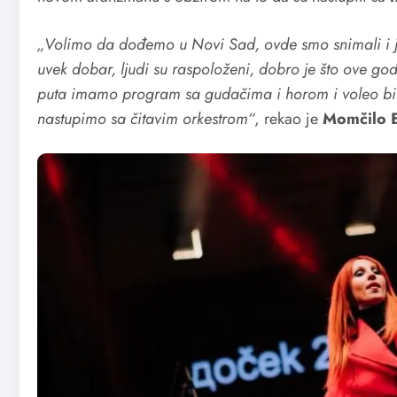
„Volimo da dođemo u Novi Sad, ovde smo snimali i j
uvek dobar, ljudi su raspoloženi, dobro je što ove god
puta imamo program sa gudačima i horom i voleo bih
nastupimo sa čitavim orkestrom“
, rekao je
Momčilo B