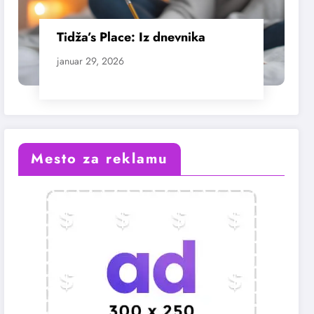
Tidža’s Place: Iz dnevnika
januar 29, 2026
Mesto za reklamu