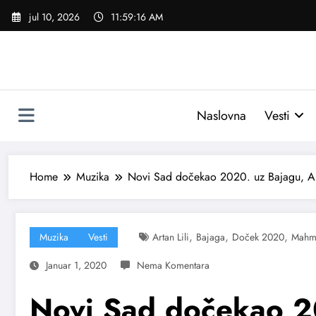
Skoči
jul 10, 2026
11:59:17 AM
na
sadržaj
Naslovna
Vesti
Home
Muzika
Novi Sad dočekao 2020. uz Bajagu, Ar
,
,
,
Muzika
Vesti
Artan Lili
Bajaga
Doček 2020
Mahm
Januar 1, 2020
Novi Sad dočekao 2