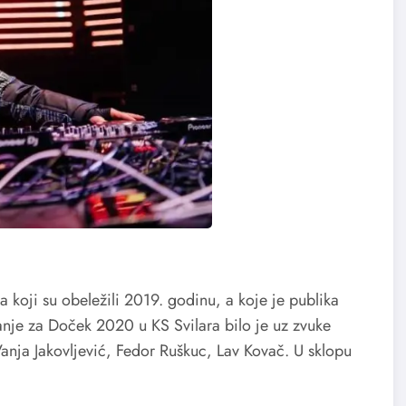
 koji su obeležili 2019. godinu, a koje je publika
anje za Doček 2020 u KS Svilara bilo je uz zvuke
Vanja Jakovljević, Fedor Ruškuc, Lav Kovač. U sklopu