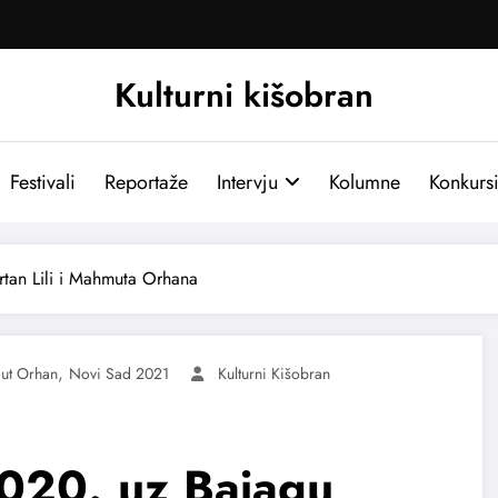
Kulturni kišobran
Festivali
Reportaže
Intervju
Kolumne
Konkurs
tan Lili i Mahmuta Orhana
,
ut Orhan
Novi Sad 2021
Kulturni Kišobran
020. uz Bajagu,