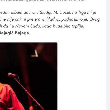
edan album davno u Studiju M. Doček na Trgu mi je
ine nije čak ni preterano hladno, podnošljivo je. Ovog
 da i u Novom Sadu, kada bude bilo toplije,
ajagić Bajaga
.