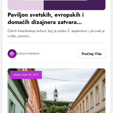
Paviljon svetskih, evropskih i
domaćih dizajnera zatvara
Kaleidoskop kulture u Novom Sadu
Četvrti Kaleidoskop kulture, koji je počeo 2. septembra i još uvek je
u toku, ponovo…
Kulturni Kišobran
septembar 16, 2021