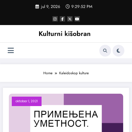
Skoči
jul 9, 2026
9:29:53 PM
na
sadržaj
Kulturni kišobran
Home
Kaleidoskop kulture
oktobar 1, 2021