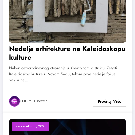
Nedelja arhitekture na Kaleidoskopu
kulture
Nakon četvorodnevnog otvaranja u Kreativnom distriktu, četvrti
Kaleidoskop kulture u Novom Sadu, tokom prve nedelje fokus
stavlja na…
Kulturni Kišobran
septembar 3, 2021