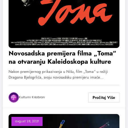
Novosadska premijera filma „Toma“
na otvaranju Kaleidoskopa kulture
Nakon premijernog prikazivanja u Nišu, film „Toma“ u režiji
Dragana Bjelogrlića, svoju novosadsku premijeru imaće…
Kulturni Kišobran
avgust 28, 2021