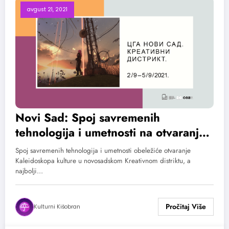
avgust 21, 2021
Novi Sad: Spoj savremenih
tehnologija i umetnosti na otvaranju
Kaleidoskopa kulture
Spoj savremenih tehnologija i umetnosti obeležiće otvaranje
Kaleidoskopa kulture u novosadskom Kreativnom distriktu, a
najbolji…
Kulturni Kišobran