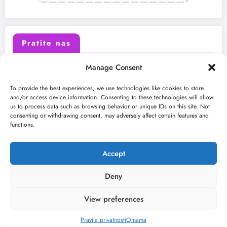
Pratite nas
Manage Consent
X (Twitter)
Facebook
To provide the best experiences, we use technologies like cookies to store
and/or access device information. Consenting to these technologies will allow
us to process data such as browsing behavior or unique IDs on this site. Not
Instagram
Youtube
consenting or withdrawing consent, may adversely affect certain features and
functions.
LinkedIn
Accept
Deny
View preferences
O nama
Uslovi
Kontakt
2026
Kulturni kišobran
| Powered By
SpiceThemes
Pravila privatnosti
O nama