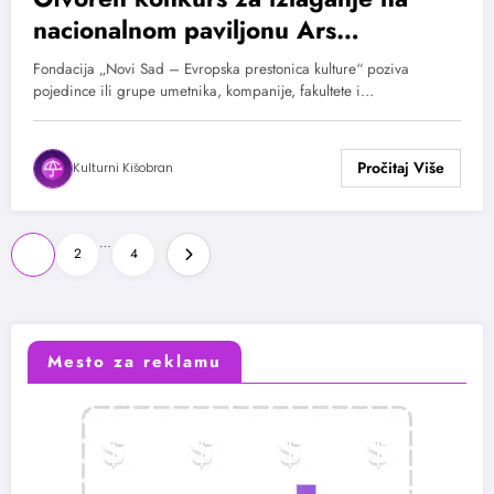
nacionalnom paviljonu Ars
Elektronike
Fondacija „Novi Sad – Evropska prestonica kulture“ poziva
pojedince ili grupe umetnika, kompanije, fakultete i…
Kulturni Kišobran
Paginacija
…
1
2
4
članaka
Mesto za reklamu