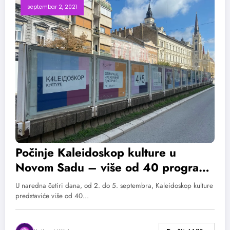
septembar 2, 2021
Počinje Kaleidoskop kulture u
Novom Sadu – više od 40 programa
tokom četiri dana otvaranja uvertira
U naredna četiri dana, od 2. do 5. septembra, Kaleidoskop kulture
u pet nedelja umetnosti
predstaviće više od 40…