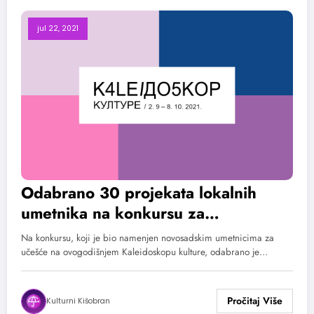
jul 22, 2021
Odabrano 30 projekata lokalnih
umetnika na konkursu za
ovogodišnji Kaleidoskop kulture
Na konkursu, koji je bio namenjen novosadskim umetnicima za
učešće na ovogodišnjem Kaleidoskopu kulture, odabrano je…
Kulturni Kišobran