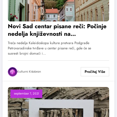
Novi Sad centar pisane reči: Počinje
nedelja književnosti na
Kaleidoskopu kulture
Treća nedelja Kaleidoskopa kulture pretvara Podgrađe
Petrovaradinske tvrđave u centar pisane reči, gde će se
susresti brojni domaći i…
Kulturni Kišobran
septembar 7, 2021