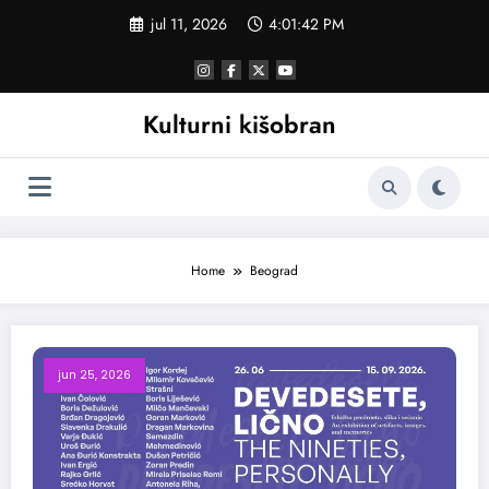
Skoči
jul 11, 2026
4:01:43 PM
na
sadržaj
Kulturni kišobran
Home
Beograd
jun 25, 2026