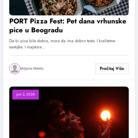
PORT Pizza Fest: Pet dana vrhunske
pice u Beogradu
Da bi pica bila dobra, mora da ima dobro testo. I kvalitetne
sastojke. I majstora…
Miljana Miletic
jun 2, 2026