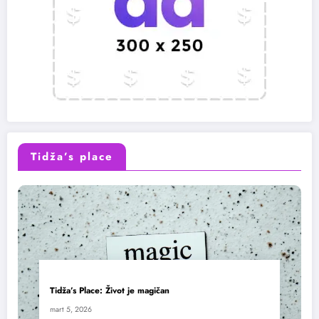
Tidža’s place
Tidža’s Place: Život je magičan
mart 5, 2026