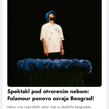
Spektakl pod otvorenim nebom:
Folamour ponovo osvaja Beograd!
Nakon niza rasprodatih večeri koje su obeležile beogradsku