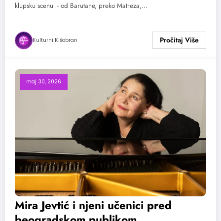
klupsku scenu - od Barutane, preko Matreza,…
Kulturni Kišobran
maj 30, 2026
Mira Jevtić i njeni učenici pred
beogradskom publikom