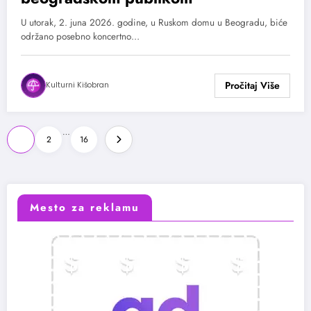
U utorak, 2. juna 2026. godine, u Ruskom domu u Beogradu, biće
održano posebno koncertno…
Kulturni Kišobran
Paginacija
…
1
2
16
članaka
Mesto za reklamu