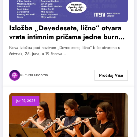
Izložba „Devedesete, lično“ otvara
vrata intimnim pričama jedne burne
decenije
Nova izložba pod nazivom „Devedesete, lično“ biće otvorena u
četvrtak, 25. juna, u 19 časova…
Kulturni Kišobran
jun 19, 2026