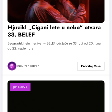
Mjuzikl „Cigani lete u nebo“ otvara
33. BELEF
Beogradski letnji festival – BELEF održaće se 33. put od 20. juna
do 22. septembra…
Kulturni Kišobran
jun 1, 2026