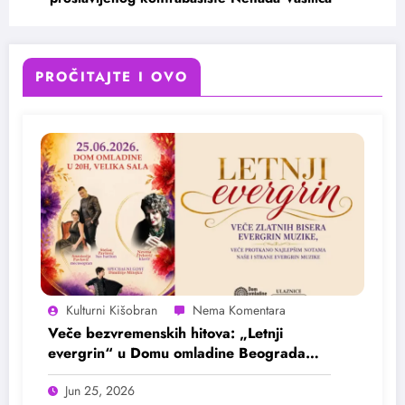
PROČITAJTE I OVO
Kulturni Kišobran
Veče bezvremenskih hitova: „Letnji
evergrin“ u Domu omladine Beograda
25. juna
Jun 25, 2026