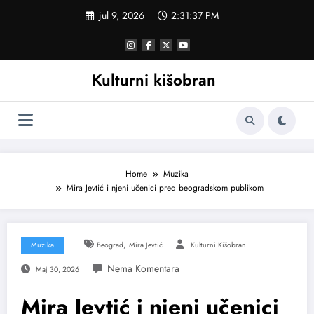
Skoči
jul 9, 2026
2:31:38 PM
na
sadržaj
Kulturni kišobran
Home
Muzika
Mira Jevtić i njeni učenici pred beogradskom publikom
,
Muzika
Beograd
Mira Jevtić
Kulturni Kišobran
Maj 30, 2026
Mira Jevtić i njeni učenici