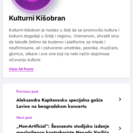
Kulturni Kišobran
Kulturni kišobran je nastao u želji da se promovišu kultura i
kulturni događaji u Srbiji i regionu. Vremenom, shvatili smo
da takođe želimo da budemo i platforma za mlade i
neafirmisane, ali i ostvarene umetnike, pesnike, muzičare,
glumce, slikare i sve one koji na neki način doprinose
očuvanju kulture.
View All Posts
Previous post
Aleksandra Kapitanesku specijalna gošća
Lavine na beogradskom koncertu
Next post
„Non-Artificial“: Šesnaesto studijsko izdanje
proslavljenog kontrabasiste Nenada Vasilića