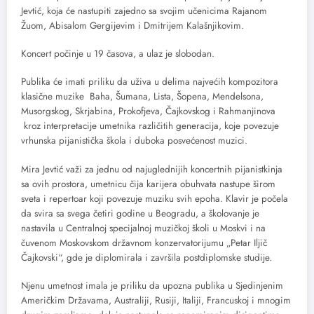
Jevtić, koja će nastupiti zajedno sa svojim učenicima Rajanom
Žuom, Abisalom Gergijevim i Dmitrijem Kalašnjikovim.
Koncert počinje u 19 časova, a ulaz je slobodan.
Publika će imati priliku da uživa u delima najvećih kompozitora
klasične muzike Baha, Šumana, Lista, Šopena, Mendelsona,
Musorgskog, Skrjabina, Prokofjeva, Čajkovskog i Rahmanjinova
kroz interpretacije umetnika različitih generacija, koje povezuje
vrhunska pijanistička škola i duboka posvećenost muzici.
Mira Jevtić važi za jednu od najuglednijih koncertnih pijanistkinja
sa ovih prostora, umetnicu čija karijera obuhvata nastupe širom
sveta i repertoar koji povezuje muziku svih epoha. Klavir je počela
da svira sa svega četiri godine u Beogradu, a školovanje je
nastavila u Centralnoj specijalnoj muzičkoj školi u Moskvi i na
čuvenom Moskovskom državnom konzervatorijumu „Petar Iljič
Čajkovski“, gde je diplomirala i završila postdiplomske studije.
Njenu umetnost imala je priliku da upozna publika u Sjedinjenim
Američkim Državama, Australiji, Rusiji, Italiji, Francuskoj i mnogim