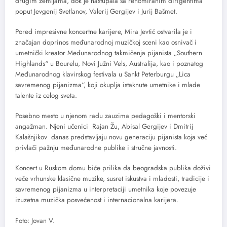
drugim zemljama, dok je nastupala sa renomiranim dirigentima
poput Jevgenij Svetlanov, Valerij Gergijev i Jurij Bašmet.
Pored impresivne koncertne karijere, Mira Jevtić ostvarila je i
značajan doprinos međunarodnoj muzičkoj sceni kao osnivač i
umetnički kreator Međunarodnog takmičenja pijanista „Southern
Highlands“ u Bourelu, Novi Južni Vels, Australija, kao i poznatog
Međunarodnog klavirskog festivala u Sankt Peterburgu „Lica
savremenog pijanizma“, koji okuplja istaknute umetnike i mlade
talente iz celog sveta.
Posebno mesto u njenom radu zauzima pedagoški i mentorski
angažman. Njeni učenici Rajan Žu, Abisal Gergijev i Dmitrij
Kalašnjikov danas predstavljaju novu generaciju pijanista koja već
privlači pažnju međunarodne publike i stručne javnosti.
Koncert u Ruskom domu biće prilika da beogradska publika doživi
veče vrhunske klasične muzike, susret iskustva i mladosti, tradicije i
savremenog pijanizma u interpretaciji umetnika koje povezuje
izuzetna muzička posvećenost i internacionalna karijera.
Foto: Jovan V.