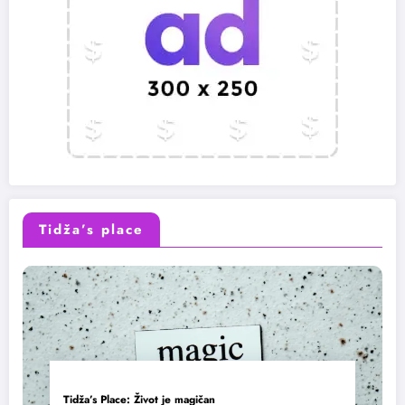
Tidža’s place
Tidža’s Place: Život je magičan