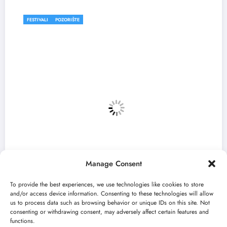
OZORIŠTE
FESTIVALI
Manage Consent
To provide the best experiences, we use technologies like cookies to store
and/or access device information. Consenting to these technologies will allow
us to process data such as browsing behavior or unique IDs on this site. Not
consenting or withdrawing consent, may adversely affect certain features and
 Medeja“ otvara 59. Bitef u
„Najveći m
functions.