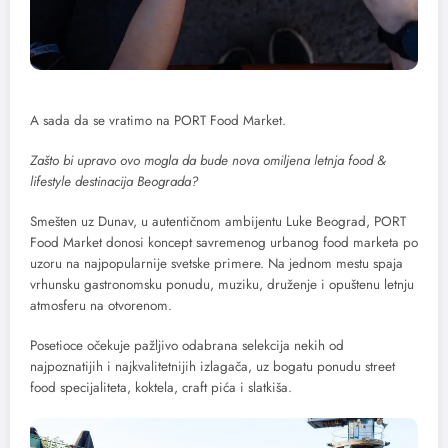
A sada da se vratimo na PORT Food Market.
Zašto bi upravo ovo mogla da bude nova omiljena letnja food &
lifestyle destinacija Beograda?
Smešten uz Dunav, u autentičnom ambijentu Luke Beograd, PORT
Food Market donosi koncept savremenog urbanog food marketa po
uzoru na najpopularnije svetske primere. Na jednom mestu spaja
vrhunsku gastronomsku ponudu, muziku, druženje i opuštenu letnju
atmosferu na otvorenom.
Posetioce očekuje pažljivo odabrana selekcija nekih od
najpoznatijih i najkvalitetnijih izlagača, uz bogatu ponudu street
food specijaliteta, koktela, craft pića i slatkiša.