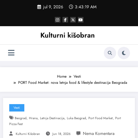
Skoči
jul 9, 2026
3:43:20 AM
na
sadržaj
Kulturni kišobran
Home
Vesti
PORT Food Market: nova letnja food & lifestyle destinacija Beograda
Vesti
,
,
,
,
,
Beograd
Hrana
Letnja Destinacija
Luka Beograd
Port Food Market
Port
Pizza Fest
Kulturni Kišobran
Jun 18, 2026