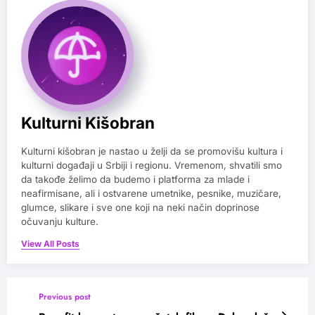
Kulturni Kišobran
Kulturni kišobran je nastao u želji da se promovišu kultura i
kulturni događaji u Srbiji i regionu. Vremenom, shvatili smo
da takođe želimo da budemo i platforma za mlade i
neafirmisane, ali i ostvarene umetnike, pesnike, muzičare,
glumce, slikare i sve one koji na neki način doprinose
očuvanju kulture.
View All Posts
Previous post