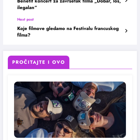
Benefit koncert za završetak filma „Dobar, loš,
ilegalan“
Next post
Koje filmove gledamo na Festivalu francuskog
filma?
PROČITAJTE I OVO