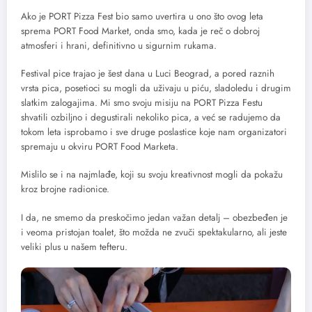
Ako je PORT Pizza Fest bio samo uvertira u ono što ovog leta
sprema PORT Food Market, onda smo, kada je reč o dobroj
atmosferi i hrani, definitivno u sigurnim rukama.
Festival pice trajao je šest dana u Luci Beograd, a pored raznih
vrsta pica, posetioci su mogli da uživaju u piću, sladoledu i drugim
slatkim zalogajima. Mi smo svoju misiju na PORT Pizza Festu
shvatili ozbiljno i degustirali nekoliko pica, a već se radujemo da
tokom leta isprobamo i sve druge poslastice koje nam organizatori
spremaju u okviru PORT Food Marketa.
Mislilo se i na najmlađe, koji su svoju kreativnost mogli da pokažu
kroz brojne radionice.
I da, ne smemo da preskočimo jedan važan detalj – obezbeđen je
i veoma pristojan toalet, što možda ne zvuči spektakularno, ali jeste
veliki plus u našem tefteru.