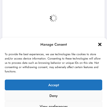
Manage Consent
To provide the best experiences, we use technologies like cookies to store
and/or access device information. Consenting to these technologies will allow
us to process data such as browsing behavior or unique IDs on this site. Not
consenting or withdrawing consent, may adversely affect certain features and
„Najveći mali festival u Vojvodini“ i ovog
functions.
avgusta u Sremskoj Mitrovici
jun 23, 2026
Kulturni kišobran
Accept
Deny
View preferences