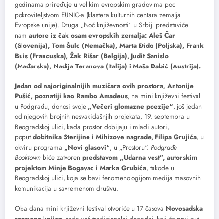
godinama priređuje u velikim evropskim gradovima pod
pokroviteljstvom EUNIC-a (klastera kulturnih centara zemalja
Evropske unije). Druga „Noć književnosti“ u Srbiji predstaviće
nam
autore iz
čak osam evropskih zemalja: Aleš Čar
(Slovenija), Tom Šulc (Nemačka), Marta Đido (Poljska), Frank
Buis (Francuska), Žak Rišar (Belgija), Judit Sanislo
(Mađarska), Nadija Teranova (Italija) i Maša Dabić (Austrija).
Jedan od najoriginalnijih muzičara ovih prostora, Antonije
Pušić, poznatiji kao Rambo Amadeus
, na mini književni festival
u Podgrađu, donosi svoje
„Večeri glomazne poezije“
, još jedan
od njegovih brojnih nesvakidašnjih projekata, 19. septembra u
Beogradskoj ulici, kada prostor dobijaju i mladi autori,
poput
dobitnika Sterijine i Mihizove nagrade, Filipa Grujića
, u
okviru programa
„Novi glasovi“
, u „Prostoru“.
Podgrađe
Booktown
biće zatvoren
predstavom „Udarna vest”, autorskim
projektom Minje Bogavac i Marka Grubića
, takođe u
Beogradskoj ulici, koja se bavi fenomenologijom medija masovnih
komunikacija u savremenom društvu.
Oba dana mini književni festival otvoriće u 17 časova
Novosadska
razmena knjiga
, sada već tradicionalni događaj, koji će prvi put