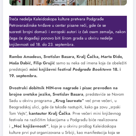
Treća nedelja Kaleidoskopa kulture pretvara Podgrađe
Petrovaradinske tvrđave u centar pisane reči, gde će se
susresti brojni domaći i evropski autori iz čak osam zemalja, nakon
čega će događaji ponovo biti širom grada u okviru nedelje
književnosti od 18. do 23. septembra.
Rambo Amadeus, Svetislav Basara, Kralj Čačka, Marta Đido,
Maša Dabić, Filip Grujić
samo su neka od imena koja će obeležiti
predstojeći
mini književni festival
Podgrađe Booktown
18. i
19. septembra.
Dvostruki dobitnik NIN-ove nagrade i pisac prevođen na
brojne svetske jezike, Svetislav Basara
, predstaviće se Novom
Sadu u okviru programa
„Krug laureata“
već prve večeri, u
Beogradskoj ulici, gde će takođe nastupiti, kako ga zovu „srpski
Tom Vejts“,
kantautor Kralj Čačka
. Prve večeri mini književnog
festivala na različitim lokacijama u Podgrađu biće realizovana
i
„Noć književnosti“
, koja je u okviru prošlog Kaleidoskopa
kulture prvi put organizovana u Srbiji, kao manifestacija koja se