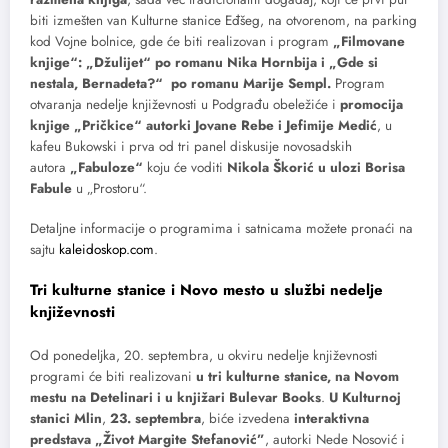
biti izmešten van Kulturne stanice Eđšeg, na otvorenom, na parking
kod Vojne bolnice, gde će biti realizovan i program
„Filmovane
knjige“: „Džulijet“ po romanu Nika Hornbija i „Gde si
nestala, Bernadeta?“ po romanu Marije Sempl.
Program
otvaranja nedelje književnosti u Podgrađu obeležiće i
promocija
knjige „Pričkice“ autorki Jovane Rebe i Jefimije Medić
, u
kafeu Bukowski i prva od tri panel diskusije novosadskih
autora
„Fabuloze“
koju će voditi
Nikola Škorić u ulozi Borisa
Fabule
u „Prostoru“.
Detaljne informacije o programima i satnicama možete pronaći na
sajtu
kaleidoskop.com
.
Tri kulturne stanice i Novo mesto u službi nedelje
književnosti
Od ponedeljka, 20. septembra, u okviru nedelje književnosti
programi će biti realizovani
u tri kulturne stanice, na Novom
mestu na Detelinari i u knjižari Bulevar Books
.
U Kulturnoj
stanici Mlin
,
23. septembra
, biće izvedena
interaktivna
predstava „Život Margite Stefanović”
, autorki Nede Nosović i