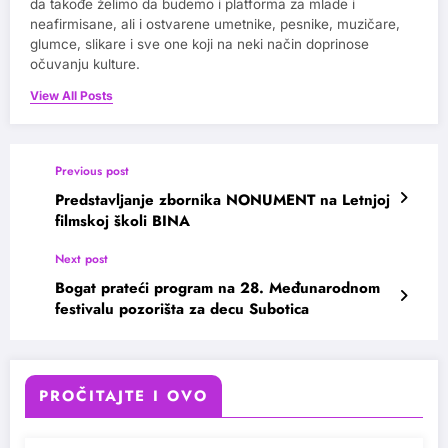
da takođe želimo da budemo i platforma za mlade i
neafirmisane, ali i ostvarene umetnike, pesnike, muzičare,
glumce, slikare i sve one koji na neki način doprinose
očuvanju kulture.
View All Posts
Previous post
Predstavljanje zbornika NONUMENT na Letnjoj
filmskoj školi BINA
Next post
Bogat prateći program na 28. Međunarodnom
festivalu pozorišta za decu Subotica
PROČITAJTE I OVO