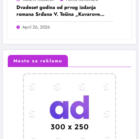
Dvadeset godina od prvog izdanja
romana Srđana V. Tešina „Kuvarove
kletve i druge gadosti“
April 26, 2026
Mesto za reklamu