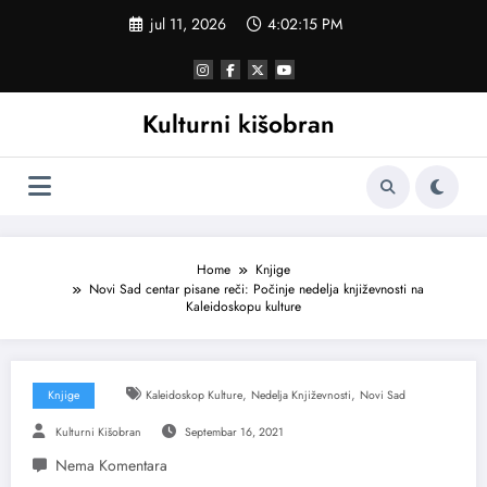
Skoči
jul 11, 2026
4:02:16 PM
na
sadržaj
Kulturni kišobran
Home
Knjige
Novi Sad centar pisane reči: Počinje nedelja književnosti na
Kaleidoskopu kulture
,
,
Knjige
Kaleidoskop Kulture
Nedelja Književnosti
Novi Sad
Kulturni Kišobran
Septembar 16, 2021