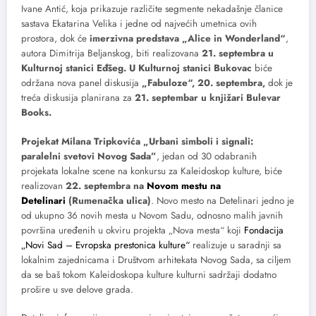
Ivane Antić, koja prikazuje različite segmente nekadašnje članice
sastava Ekatarina Velika i jedne od najvećih umetnica ovih
prostora, dok će
imerzivna predstava „Alice in Wonderland“
,
autora Dimitrija Beljanskog, biti realizovana
21. septembra u
Kulturnoj stanici Eđšeg. U Kulturnoj stanici Bukovac
biće
održana nova panel diskusija
„Fabuloze“, 20. septembra,
dok je
treća diskusija planirana za
21. septembar u knjižari Bulevar
Books.
Projekat Milana Tripkovića „Urbani simboli i signali:
paralelni svetovi Novog Sada”
, jedan od 30 odabranih
projekata lokalne scene na konkursu za Kaleidoskop kulture, biće
realizovan
22. septembra na
Novom mestu na
Detelinari
(Rumenačka ulica)
. Novo mesto na Detelinari jedno je
od ukupno 36 novih mesta u Novom Sadu, odnosno malih javnih
površina uređenih u okviru projekta „Nova mesta“ koji
Fondacija
„Novi Sad – Evropska prestonica kulture“
realizuje u saradnji sa
lokalnim zajednicama i Društvom arhitekata Novog Sada, sa ciljem
da se baš tokom Kaleidoskopa kulture kulturni sadržaji dodatno
prošire u sve delove grada.