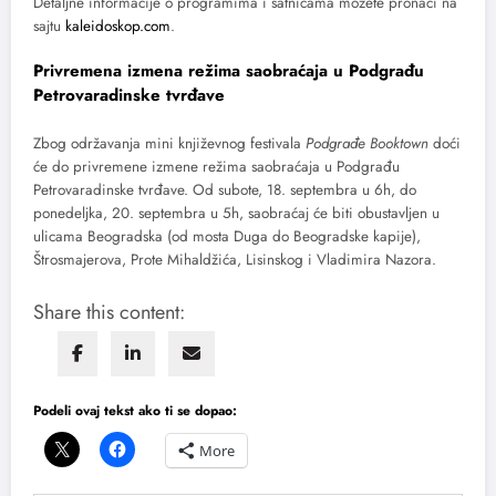
Detaljne informacije o programima i satnicama možete pronaći na
sajtu
kaleidoskop.com
.
Privremena izmena režima saobraćaja u Podgrađu
Petrovaradinske tvrđave
Zbog održavanja mini književnog festivala
Podgrađe Booktown
doći
će do privremene izmene režima saobraćaja u Podgrađu
Petrovaradinske tvrđave. Od subote, 18. septembra u 6h, do
ponedeljka, 20. septembra u 5h, saobraćaj će biti obustavljen u
ulicama Beogradska (od mosta Duga do Beogradske kapije),
Štrosmajerova, Prote Mihaldžića, Lisinskog i Vladimira Nazora.
Share this content:
Podeli ovaj tekst ako ti se dopao:
More