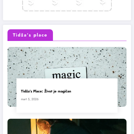
Tidža’s place
Tidža’s Place: Život je magičan
mart 5, 2026