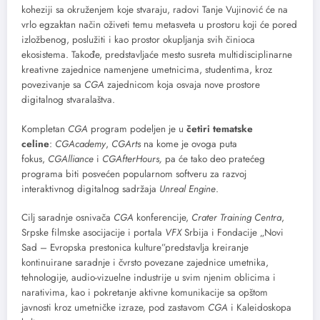
koheziji sa okruženjem koje stvaraju, radovi Tanje Vujinović će na
vrlo egzaktan način oživeti temu metasveta u prostoru koji će pored
izložbenog, poslužiti i kao prostor okupljanja svih činioca
ekosistema. Takođe, predstavljaće mesto susreta multidisciplinarne
kreativne zajednice namenjene umetnicima, studentima, kroz
povezivanje sa
CGA
zajednicom koja osvaja nove prostore
digitalnog stvaralaštva.
Kompletan
CGA
program podeljen je u
četiri tematske
celine
:
CGAcademy
,
CGArts
na kome je ovoga puta
fokus,
CGAlliance
i
CGAfterHours,
pa će tako deo pratećeg
programa biti posvećen popularnom softveru za razvoj
interaktivnog digitalnog sadržaja
Unreal Engine
.
Cilj saradnje osnivača
CGA
konferencije,
Crater Training Centra
,
Srpske filmske asocijacije i portala
VFX
Srbija i Fondacije „Novi
Sad – Evropska prestonica kulture”predstavlja kreiranje
kontinuirane saradnje i čvrsto povezane zajednice umetnika,
tehnologije, audio-vizuelne industrije u svim njenim oblicima i
narativima, kao i pokretanje aktivne komunikacije sa opštom
javnosti kroz umetničke izraze, pod zastavom
CGA
i Kaleidoskopa