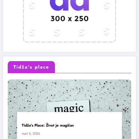
Tidža’s place
Tidža’s Place: Život je magičan
mart 5, 2026