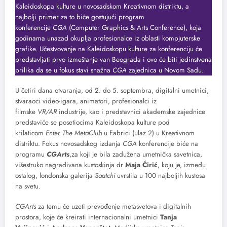
Kaleidoskopa kulture u novosadskom Kreativnom distriktu, a
najbolji primer za to biće gostujući program
konferencije
CGA
(Computer Graphics & Arts Conference), koja
godinama unazad okuplja profesionalce iz oblasti kompjuterske
grafike. Učestvovanje na Kaleidoskopu kulture za konferenciju će
predstavljati prvo izmeštanje van Beograda i ovo će biti jedinstvena
prilika da se u fokus stavi snažna
CGA
zajednica u Novom Sadu.
U četiri dana otvaranja, od 2. do 5. septembra, digitalni umetnici,
stvaraoci video-igara, animatori, profesionalci iz
filmske
VR/AR
industrije, kao i predstavnici akademske zajednice
predstaviće se posetiocima Kaleidoskopa kulture pod
krilaticom
Enter The MetaClub
u Fabrici (ulaz 2) u Kreativnom
distriktu. Fokus novosadskog izdanja
CGA
konferencije biće na
programu
CGArts
,za koji je bila zadužena umetnička savetnica,
višestruko nagrađivana kustoskinja dr
Maja Ćirić
, koju je, između
ostalog, londonska galerija
Saatchi
uvrstila u 100 najboljih kustosa
na svetu.
CGArts
za temu će uzeti prevođenje metasvetova i digitalnih
prostora, koje će kreirati internacionalni umetnici
Tanja