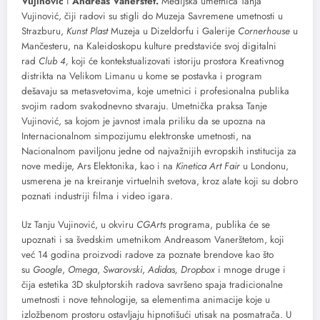
Vujinović
i
Andreas Vanerštet.
Medijska umetnica Tanja
Vujinović, čiji radovi su stigli do Muzeja Savremene umetnosti u
Strazburu,
Kunst Plast
Muzeja u Dizeldorfu i Galerije
Cornerhouse
u
Mančesteru, na Kaleidoskopu kulture predstaviće svoj digitalni
rad
Club 4,
koji će kontekstualizovati istoriju prostora Kreativnog
distrikta na Velikom Limanu u kome se postavka i program
dešavaju sa metasvetovima, koje umetnici i profesionalna publika
svojim radom svakodnevno stvaraju. Umetnička praksa Tanje
Vujinović, sa kojom je javnost imala priliku da se upozna na
Internacionalnom simpozijumu elektronske umetnosti, na
Nacionalnom paviljonu jedne od najvažnijih evropskih institucija za
nove medije, Ars Elektonika, kao i na
Kinetica Art Fair
u Londonu,
usmerena je na kreiranje virtuelnih svetova, kroz alate koji su dobro
poznati industriji filma i video igara.
Uz Tanju Vujinović, u okviru
CGArts
programa, publika će se
upoznati i sa švedskim umetnikom Andreasom Vanerštetom, koji
već 14 godina proizvodi radove za poznate brendove kao što
su
Google
,
Omega
,
Swarovski
,
Adidas, Dropbox
i mnoge druge i
čija estetika 3D skulptorskih radova savršeno spaja tradicionalne
umetnosti i nove tehnologije, sa elementima animacije koje u
izložbenom prostoru ostavljaju hipnotišući utisak na posmatrača. U