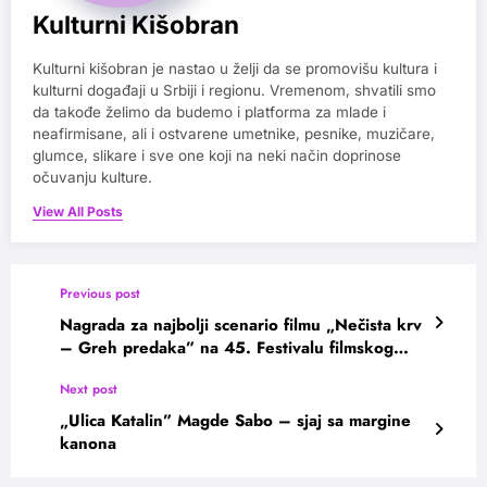
Kulturni Kišobran
Kulturni kišobran je nastao u želji da se promovišu kultura i
kulturni događaji u Srbiji i regionu. Vremenom, shvatili smo
da takođe želimo da budemo i platforma za mlade i
neafirmisane, ali i ostvarene umetnike, pesnike, muzičare,
glumce, slikare i sve one koji na neki način doprinose
očuvanju kulture.
View All Posts
Previous post
Nagrada za najbolji scenario filmu „Nečista krv
– Greh predaka” na 45. Festivalu filmskog
scenarija u Vrnjačkoj banji
Next post
„Ulica Katalin” Magde Sabo – sjaj sa margine
kanona