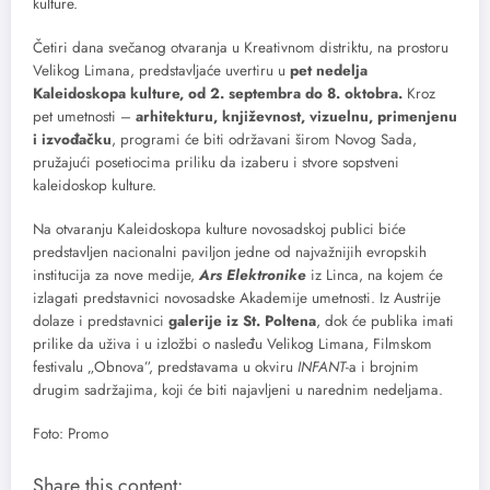
kulture.
Četiri dana svečanog otvaranja u Kreativnom distriktu, na prostoru
Velikog Limana, predstavljaće uvertiru u
pet nedelja
Kaleidoskopa kulture, od 2. septembra do 8. oktobra.
Kroz
pet umetnosti –
arhitekturu, književnost, vizuelnu, primenjenu
i izvođačku
, programi će biti održavani širom Novog Sada,
pružajući posetiocima priliku da izaberu i stvore sopstveni
kaleidoskop kulture.
Na otvaranju Kaleidoskopa kulture novosadskoj publici biće
predstavljen nacionalni paviljon jedne od najvažnijih evropskih
institucija za nove medije,
Ars Elektronike
iz Linca, na kojem će
izlagati predstavnici novosadske Akademije umetnosti. Iz Austrije
dolaze i predstavnici
galerije iz St. Poltena
, dok će publika imati
prilike da uživa i u izložbi o nasleđu Velikog Limana, Filmskom
festivalu „Obnova”, predstavama u okviru
INFANT
-a i brojnim
drugim sadržajima, koji će biti najavljeni u narednim nedeljama.
Foto: Promo
Share this content: