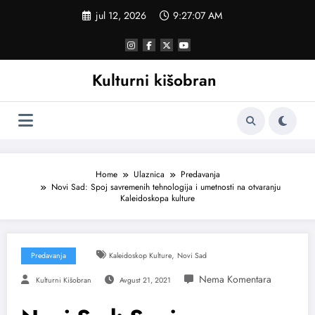
Skoči
jul 12, 2026
9:27:08 AM
na
sadržaj
Kulturni kišobran
Home
Ulaznica
Predavanja
Novi Sad: Spoj savremenih tehnologija i umetnosti na otvaranju
Kaleidoskopa kulture
,
Predavanja
Kaleidoskop Kulture
Novi Sad
Kulturni Kišobran
Avgust 21, 2021