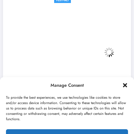
FESTIVALI
Manage Consent
To provide the best experiences, we use technologies like cookies to store
and/or access device information. Consenting to these technologies will allow
us to process data such as browsing behavior or unique IDs on this site. Not
consenting or withdrawing consent, may adversely affect certain features and
„Najveći mali festival u Vojvodini“ i ovog
functions.
avgusta u Sremskoj Mitrovici
jun 23, 2026
Kulturni kišobran