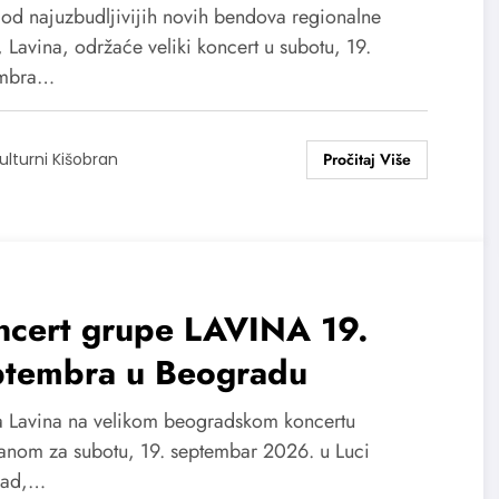
ogradskom koncertu
 od najuzbudljivijih novih bendova regionalne
 Lavina, održaće veliki koncert u subotu, 19.
embra…
ulturni Kišobran
ncert grupe LAVINA 19.
ptembra u Beogradu
 Lavina na velikom beogradskom koncertu
anom za subotu, 19. septembar 2026. u Luci
rad,…