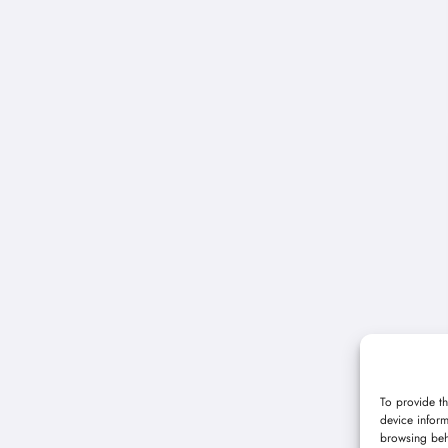
To provide th
device inform
browsing beh