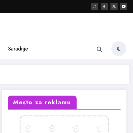
i
Saradnje
Mesto za reklamu