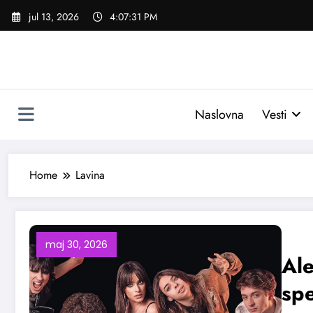
Skoči
jul 13, 2026
4:07:32 PM
na
sadržaj
Naslovna
Vesti
Home
Lavina
maj 30, 2026
Al
spe