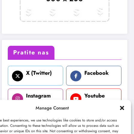
Pratite nas
X (Twitter)
Facebook
Instagram
Youtube
Manage Consent
LinkedIn
e best experiences, we use technologies like cookies to store and/or access
ation. Consenting to these technologies will allow us to process data such as
avior or unique IDs on this site. Not consenting or withdrawing consent, may