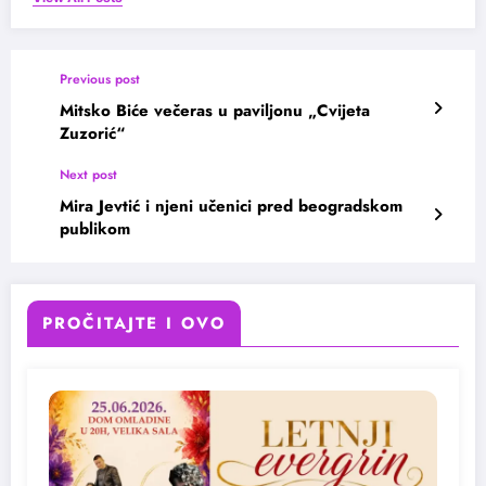
Previous post
Mitsko Biće večeras u paviljonu „Cvijeta
Zuzorić“
Next post
Mira Jevtić i njeni učenici pred beogradskom
publikom
PROČITAJTE I OVO