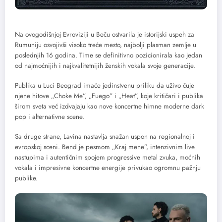
Na ovogodišnjoj Evroviziji u Beču ostvarila je istorijski uspeh za
Rumuniju osvojivši visoko treće mesto, najbolji plasman zemlje u
poslednjih 16 godina. Time se definitivno pozicionirala kao jedan
od najmoćnijih i najkvalitetnijih ženskih vokala svoje generacije.
Publika u Luci Beograd imaće jedinstvenu priliku da uživo čuje
njene hitove „Choke Me”, „Fuego” i „Heat”, koje kritičari i publika
širom sveta već izdvajaju kao nove koncertne himne moderne dark
pop i alternativne scene.
Sa druge strane, Lavina nastavlja snažan uspon na regionalnoj i
evropskoj sceni. Bend je pesmom „Kraj mene”, intenzivnim live
nastupima i autentičnim spojem progressive metal zvuka, moćnih
vokala i impresivne koncertne energije privukao ogromnu pažnju
publike.