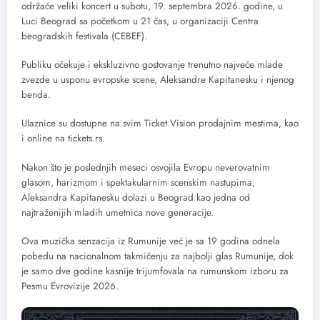
održaće veliki koncert u subotu, 19. septembra 2026. godine, u
Luci Beograd sa početkom u 21 čas, u organizaciji Centra
beogradskih festivala (CEBEF).
Publiku očekuje i ekskluzivno gostovanje trenutno najveće mlade
zvezde u usponu evropske scene, Aleksandre Kapitanesku i njenog
benda.
Ulaznice su dostupne na svim Ticket Vision prodajnim mestima, kao
i online na tickets.rs.
Nakon što je poslednjih meseci osvojila Evropu neverovatnim
glasom, harizmom i spektakularnim scenskim nastupima,
Aleksandra Kapitanesku dolazi u Beograd kao jedna od
najtraženijih mladih umetnica nove generacije.
Ova muzička senzacija iz Rumunije već je sa 19 godina odnela
pobedu na nacionalnom takmičenju za najbolji glas Rumunije, dok
je samo dve godine kasnije trijumfovala na rumunskom izboru za
Pesmu Evrovizije 2026.