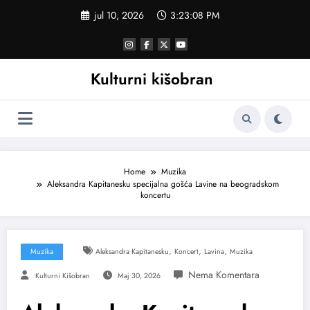
Skoči
jul 10, 2026
3:23:09 PM
na
sadržaj
Kulturni kišobran
Home
Muzika
Aleksandra Kapitanesku specijalna gošća Lavine na beogradskom
koncertu
,
,
,
Muzika
Aleksandra Kapitanesku
Koncert
Lavina
Muzika
Kulturni Kišobran
Maj 30, 2026