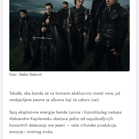
Foto: Stefan Đaković
Takođe, oba benda će na koncertu ekskluzivno izvesti nove, još
neobjavljene pesme sa albuma koji će uskoro izaći.
Spoj eksplozivne energije benda Lavina i hipnotišućeg nastupa
Aleksandre Kapitanesku obećava jedno od najuzbudljivijih
koncertnih dešavanja ove jeseni – veče vrhunske produkcije,
emocije i moćnog zvuka.