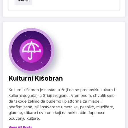
Muzika
Kulturni Kišobran
Kulturni kišobran je nastao u želji da se promovišu kultura i
kulturni događaji u Srbiji i regionu. Vremenom, shvatili smo
da takođe želimo da budemo i platforma za mlade i
neafirmisane, ali i ostvarene umetnike, pesnike, muzičare,
glumce, slikare i sve one koji na neki način doprinose
očuvanju kulture.
View All Posts