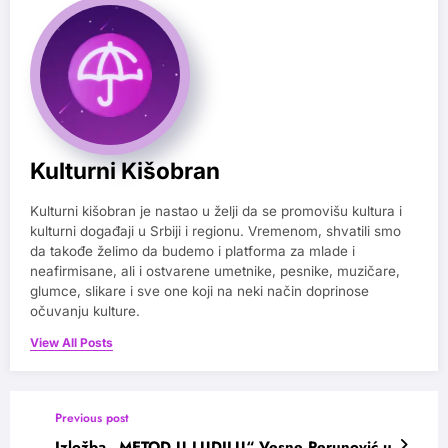
Kulturni Kišobran
Kulturni kišobran je nastao u želji da se promovišu kultura i
kulturni događaji u Srbiji i regionu. Vremenom, shvatili smo
da takođe želimo da budemo i platforma za mlade i
neafirmisane, ali i ostvarene umetnike, pesnike, muzičare,
glumce, slikare i sve one koji na neki način doprinose
očuvanju kulture.
View All Posts
Previous post
Izložba „METOD U LUDILU“ Vesne Perunović u