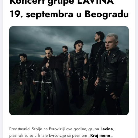
Koncert grupe LAVINA
19. septembra u Beogradu
Predstavnici Srbije na Evroviziji ove godine, grupa
Lavina
,
plasirali su se u finale Evrovizije sa pesmom „
Kraj mene
„.