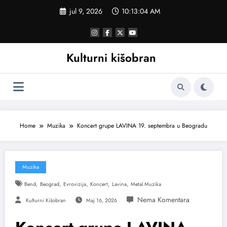
Skoči
jul 9, 2026
10:13:05 AM
na
sadržaj
Kulturni kišobran
Home
Muzika
Koncert grupe LAVINA 19. septembra u Beogradu
Muzika
,
,
,
,
,
Bend
Beograd
Evrovizija
Koncert
Lavina
Metal Muzika
Kulturni Kišobran
Maj 16, 2026