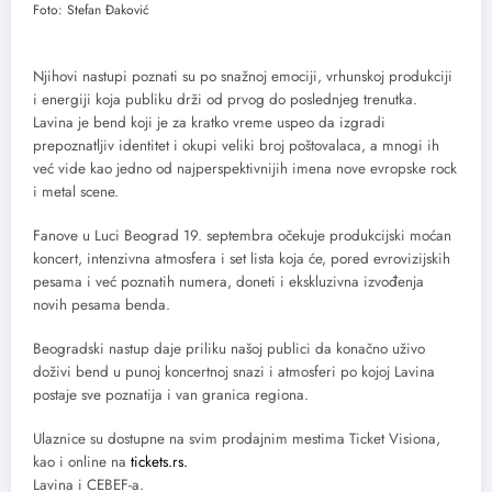
Foto: Stefan Đaković
Njihovi nastupi poznati su po snažnoj emociji, vrhunskoj produkciji
i energiji koja publiku drži od prvog do poslednjeg trenutka.
Lavina je bend koji je za kratko vreme uspeo da izgradi
prepoznatljiv identitet i okupi veliki broj poštovalaca, a mnogi ih
već vide kao jedno od najperspektivnijih imena nove evropske rock
i metal scene.
Fanove u Luci Beograd 19. septembra očekuje produkcijski moćan
koncert, intenzivna atmosfera i set lista koja će, pored evrovizijskih
pesama i već poznatih numera, doneti i ekskluzivna izvođenja
novih pesama benda.
Beogradski nastup daje priliku našoj publici da konačno uživo
doživi bend u punoj koncertnoj snazi i atmosferi po kojoj Lavina
postaje sve poznatija i van granica regiona.
Ulaznice su dostupne na svim prodajnim mestima Ticket Visiona,
kao i online na
tickets.rs.
Lavina i CEBEF-a.