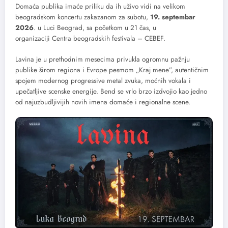
Domaća publika imaće priliku da ih uživo vidi na velikom
beogradskom koncertu zakazanom za subotu,
19. septembar
2026
. u Luci Beograd, sa početkom u 21 čas, u
organizaciji Centra beogradskih festivala – CEBEF.
Lavina je u prethodnim mesecima privukla ogromnu pažnju
publike širom regiona i Evrope pesmom „Kraj mene”, autentičnim
spojem modernog progressive metal zvuka, moćnih vokala i
upečatljive scenske energije. Bend se vrlo brzo izdvojio kao jedno
od najuzbudljivijih novih imena domaće i regionalne scene.