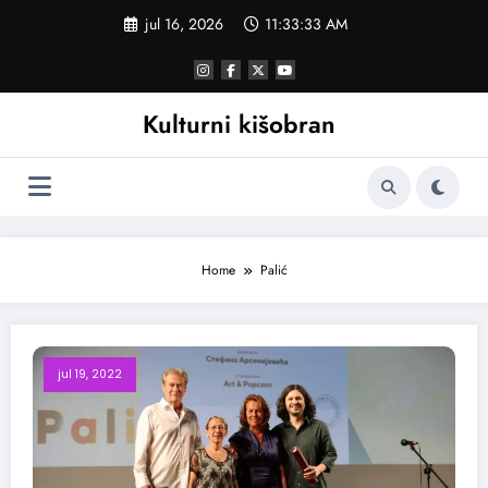
Skoči
jul 16, 2026
11:33:34 AM
na
sadržaj
Kulturni kišobran
Home
Palić
jul 19, 2022