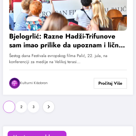
Bjelogrlić: Razne Hadži-Trifunove
sam imao prilike da upoznam i lično,
a nažalost pamtimo ih i iz naše dalje
Šestog dana Festivala evropskog filma Palić, 22. jula, na
i bliže istorije
konferenciji za medije na Velikoj terasi…
Kulturni Kišobran
Paginacija
1
2
3
članaka