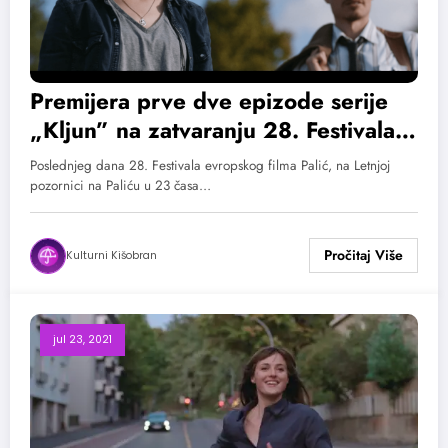
Premijera prve dve epizode serije
„Kljun” na zatvaranju 28. Festivala
evropskog filma Palić
Poslednjeg dana 28. Festivala evropskog filma Palić, na Letnjoj
pozornici na Paliću u 23 časa…
Kulturni Kišobran
jul 23, 2021