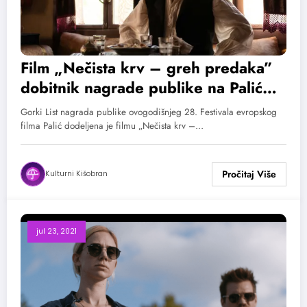
Film „Nečista krv – greh predaka”
dobitnik nagrade publike na Palić
Film Festu
Gorki List nagrada publike ovogodišnjeg 28. Festivala evropskog
filma Palić dodeljena je filmu „Nečista krv –…
Kulturni Kišobran
jul 23, 2021