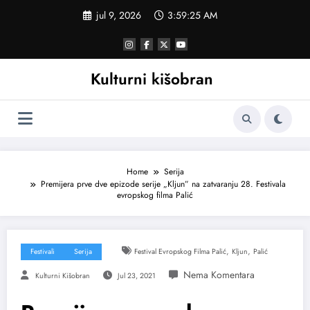
Skoči
jul 9, 2026
3:59:26 AM
na
sadržaj
Kulturni kišobran
Home
Serija
Premijera prve dve epizode serije „Kljun” na zatvaranju 28. Festivala
evropskog filma Palić
,
,
Festivali
Serija
Festival Evropskog Filma Palić
Kljun
Palić
Kulturni Kišobran
Jul 23, 2021