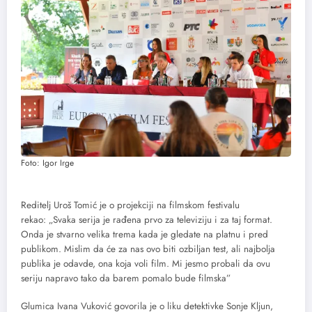
Foto: Igor Irge
Reditelj Uroš Tomić je o projekciji na filmskom festivalu
rekao: „Svaka serija je rađena prvo za televiziju i za taj format.
Onda je stvarno velika trema kada je gledate na platnu i pred
publikom. Mislim da će za nas ovo biti ozbiljan test, ali najbolja
publika je odavde, ona koja voli film. Mi jesmo probali da ovu
seriju napravo tako da barem pomalo bude filmska”
Glumica Ivana Vuković govorila je o liku detektivke Sonje Kljun,