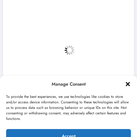
Manage Consent
To provide the best experiences, we use technologies like cookies to store
and/or access device information. Consenting to these technologies will allow
us to process data such as browsing behavior or unique IDs on this site. Not
consenting or withdrawing consent, may adversely affect certain features and
a 59. Bitef u
„Najveći mali festival u 
functions.
avgusta u Sremskoj Mitro
jun 23, 2026
Kulturni kišobran
Accept