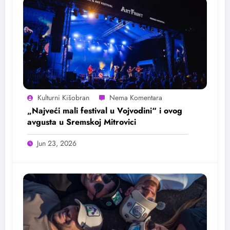
Kulturni Kišobran
„Najveći mali festival u Vojvodini“ i ovog
avgusta u Sremskoj Mitrovici
Jun 23, 2026