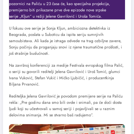
pozornici na Paliću u 23 časa će, kao specijalna projekcija,
premijerno biti prikazane prve dve epizode nove srpske
serije „Kljun“ u režiji Jelene Gavrilović i Uroša Tomića.
U fokusu ove serije je Sonja Kljun, ambiciozna detektivka iz
Beograda, poslata u Suboticu da ispita seriju sumnjivih
samoubistava. Ali kada je istraga odvede na trag ozbiljne zavere,
Sonju počinju da proganjaju snovi iz njene traumatične prošlosti, i
još strašnije budućnosti.
Na završnoj konferenciji za medije Festivala evropskog filma Palić,
o seriji su govorili reditelji Jelena Gavrilović i Uroš Tomić, glumci
Ivana Vuković, Stefan Vukić i Mićko Ljubičić, i producentkinja
Biljana Prvanović.
Rediteljka Jelena Gavrilović je povodom premijere serije na Paliću
rekla: „Pre godinu dana smo bili ovde i snimali, pa će doći dosta
ljudi koji su učestvovali u samoj seriji i pojavljivali se u raznim
delovima snimanja. Mi se stvarno baš radujemo”.