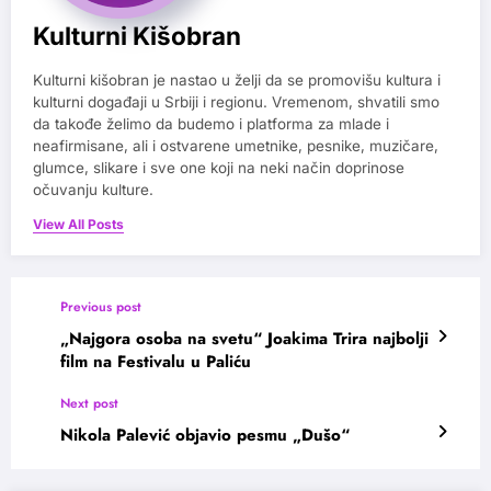
Kulturni Kišobran
Kulturni kišobran je nastao u želji da se promovišu kultura i
kulturni događaji u Srbiji i regionu. Vremenom, shvatili smo
da takođe želimo da budemo i platforma za mlade i
neafirmisane, ali i ostvarene umetnike, pesnike, muzičare,
glumce, slikare i sve one koji na neki način doprinose
očuvanju kulture.
View All Posts
Previous post
„Najgora osoba na svetu“ Joakima Trira najbolji
film na Festivalu u Paliću
Next post
Nikola Palević objavio pesmu „Dušo“