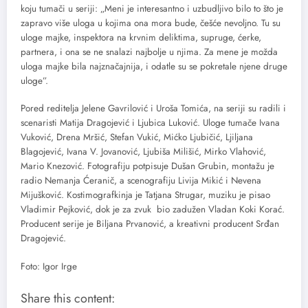
koju tumači u seriji: „Meni je interesantno i uzbudljivo bilo to što je
zapravo više uloga u kojima ona mora bude, češće nevoljno. Tu su
uloge majke, inspektora na krvnim deliktima, supruge, ćerke,
partnera, i ona se ne snalazi najbolje u njima. Za mene je možda
uloga majke bila najznačajnija, i odatle su se pokretale njene druge
uloge”.
Pored reditelja Jelene Gavrilović i Uroša Tomića, na seriji su radili i
scenaristi Matija Dragojević i Ljubica Luković. Uloge tumače Ivana
Vuković, Drena Mršić, Stefan Vukić, Mićko Ljubičić, Ljiljana
Blagojević, Ivana V. Jovanović, Ljubiša Milišić, Mirko Vlahović,
Mario Knezović. Fotografiju potpisuje Dušan Grubin, montažu je
radio Nemanja Ćeranič, a scenografiju Livija Mikić i Nevena
Mijušković. Kostimografkinja je Tatjana Strugar, muziku je pisao
Vladimir Pejković, dok je za zvuk bio zadužen Vladan Koki Korać.
Producent serije je Biljana Prvanović, a kreativni producent Srđan
Dragojević.
Foto: Igor Irge
Share this content: