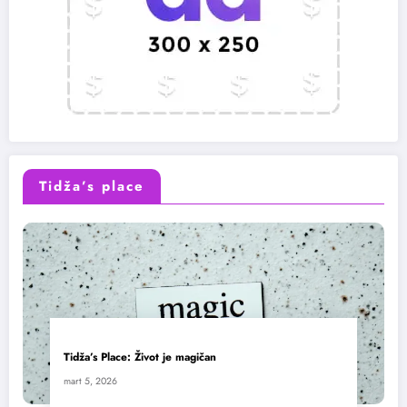
Tidža’s place
Tidža’s Place: Život je magičan
mart 5, 2026