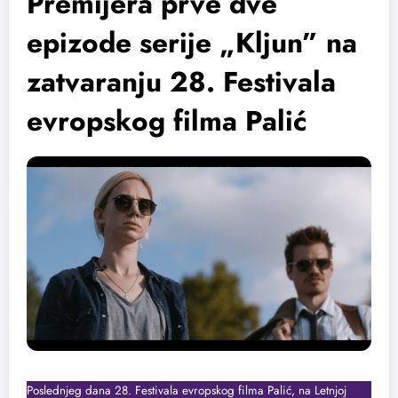
Premijera prve dve
epizode serije „Kljun” na
zatvaranju 28. Festivala
evropskog filma Palić
Poslednjeg dana 28. Festivala evropskog filma Palić, na Letnjoj