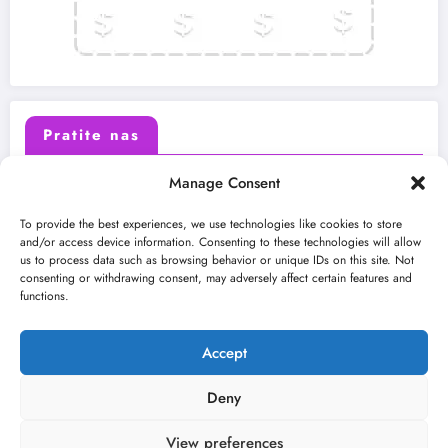
Pratite nas
Manage Consent
X (Twitter)
Facebook
To provide the best experiences, we use technologies like cookies to store
and/or access device information. Consenting to these technologies will allow
us to process data such as browsing behavior or unique IDs on this site. Not
Instagram
Youtube
consenting or withdrawing consent, may adversely affect certain features and
functions.
LinkedIn
Accept
Deny
View preferences