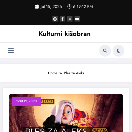
Skoči
jul 15, 2026
6:19:12 PM
na
sadržaj
Kulturni kišobran
Home
Ples za Aleks
mart 12, 2020