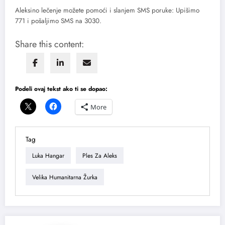
Aleksino lečenje možete pomoći i slanjem SMS poruke: Upišimo
771 i pošaljimo SMS na 3030.
Share this content:
Podeli ovaj tekst ako ti se dopao:
More
Tag
Luka Hangar
Ples Za Aleks
Velika Humanitarna Žurka