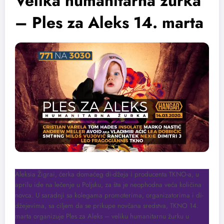
Velika humanitarna žurka
– Ples za Aleks 14. marta
Aleksia Žigrai, ćerka domaćeg di-džeja i producenta TKNO-a, u
aprilu ide na lečenje u Poljsku, za šta je neophodna veća količina
novca. U saradnji sa kolegama promoterima, organizatorima i di-
džejevima, sa ciljem da se prikupe novčana sredstva, TKNO 14.
marta organizuje Ples za Aleks – veliku humanitarnu žurku u