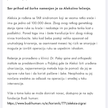
Sav prihod od žurke namenjen je za Aleksiino lečenje.
Aleksia je rođena sa TAR sindromom koji se veoma retko sreće i
ima ga jedno od 100.000 dece. Zbog ovog retkog genetskog
stanja njene ruke su kraće i nedostaje im po jedna tanka kost u
podlaktici. Pored toga ima i česte transfuzije krvi zbog niskog
nivoa trombocita. Iako kod beba postoji velika opasnost od
unutrašnjeg krvarenja, sa osamnaest meseci taj rizik se smanjuje i
moguće je izvršiti operaciju ruku sa uspešnim ishodom.
Rešenje je pronađeno u klinici
Dr. Paley spine and orthopedic
institute
sa predstavništvom u Poljskoj gde će Aleksii biti urađena
ulnarizacija, najsavremenija metoda koja će pomoći da joj se
isprave ruke kao i da koristi palčeve i šake. Neophodna su joj
novčana sredstva za odlazak na operaciju i smeštaj u toku
intervencije.
Više o tome kako se može donirati novac, dostupno je na sajtu
fondacije Budi human:
https://www.budihuman.rs/sr/korisnik/771/aleksia-zigrai