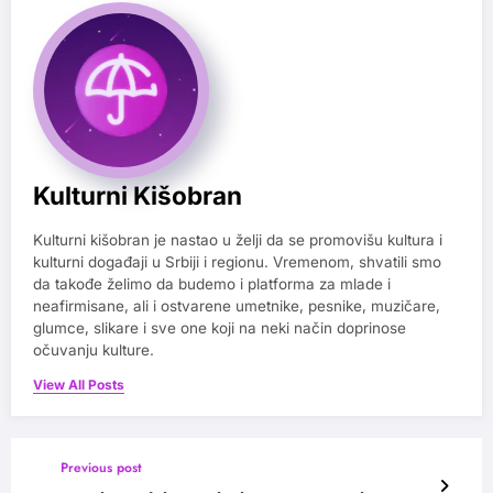
Kulturni Kišobran
Kulturni kišobran je nastao u želji da se promovišu kultura i
kulturni događaji u Srbiji i regionu. Vremenom, shvatili smo
da takođe želimo da budemo i platforma za mlade i
neafirmisane, ali i ostvarene umetnike, pesnike, muzičare,
glumce, slikare i sve one koji na neki način doprinose
očuvanju kulture.
View All Posts
Previous post