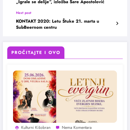
„Igrale se delije“, izložba Sare Apostolović
Next post
KONTAKT 2020: Letu Štuke 21. marta u
SubBeernom centru
PROČITAJTE I OVO
Kulturni Kišobran