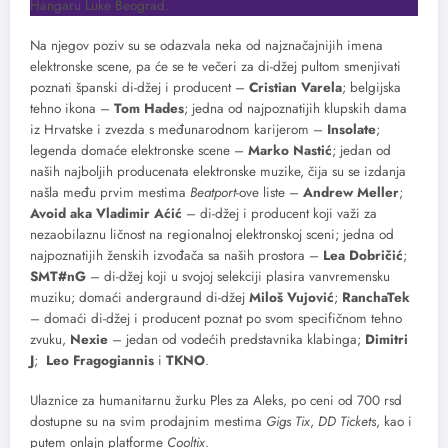
Hangaru Luke Beograd.
Na njegov poziv su se odazvala neka od najznačajnijih imena
elektronske scene, pa će se te večeri za di-džej pultom smenjivati
poznati španski di-džej i producent –
Cristian Varela
; belgijska
tehno ikona –
Tom Hades
; jedna od najpoznatijih klupskih dama
iz Hrvatske i zvezda s međunarodnom karijerom –
Insolate
;
legenda domaće elektronske scene –
Marko Nastić
; jedan od
naših najboljih producenata elektronske muzike, čija su se izdanja
našla među prvim mestima
Beatport
-ove liste –
Andrew Meller
;
Avoid aka Vladimir Aćić
– di-džej i producent koji važi za
nezaobilaznu ličnost na regionalnoj elektronskoj sceni; jedna od
najpoznatijih ženskih izvođača sa naših prostora –
Lea Dobričić
;
SMT#nG
– di-džej koji u svojoj selekciji plasira vanvremensku
muziku; domaći andergraund di-džej
Miloš Vujović
;
RanchaTek
– domaći di-džej i producent poznat po svom specifičnom tehno
zvuku,
Nexie
– jedan od vodećih predstavnika klabinga;
Dimitri
J
;
Leo Fragogiannis
i
TKNO
.
Ulaznice za humanitarnu žurku Ples za Aleks, po ceni od 700 rsd
dostupne su na svim prodajnim mestima
Gigs Tix
,
DD Tickets
, kao i
putem onlajn platforme
Cooltix
.