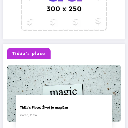
Tidža’s place
Tidža’s Place: Život je magičan
mart 5, 2026