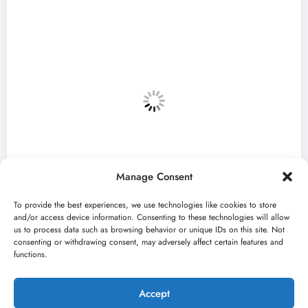
Manage Consent
To provide the best experiences, we use technologies like cookies to store
and/or access device information. Consenting to these technologies will allow
us to process data such as browsing behavior or unique IDs on this site. Not
consenting or withdrawing consent, may adversely affect certain features and
9. Bitef u
„Najveći mali festival u Voj
functions.
avgusta u Sremskoj Mitrovic
jun 23, 2026
Kulturni kišobran
Accept