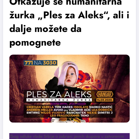
Otkazuje se humanitarna
žurka „Ples za Aleks“, ali i
dalje možete da
pomognete
Zbog odluke vlade Srbije o zabrani javnih skupova u zatvorenim