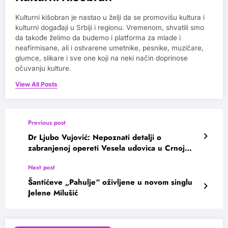
Kulturni kišobran je nastao u želji da se promovišu kultura i
kulturni događaji u Srbiji i regionu. Vremenom, shvatili smo
da takođe želimo da budemo i platforma za mlade i
neafirmisane, ali i ostvarene umetnike, pesnike, muzičare,
glumce, slikare i sve one koji na neki način doprinose
očuvanju kulture.
View All Posts
Previous post
Dr Ljubo Vujović: Nepoznati detalji o
zabranjenoj opereti Vesela udovica u Crnoj
Gori
Next post
Šantićeve „Pahulje“ oživljene u novom singlu
Jelene Milušić