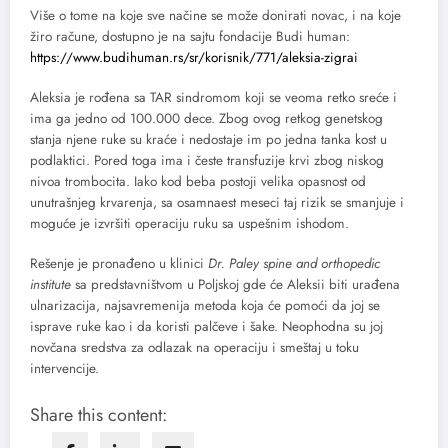
Više o tome na koje sve načine se može donirati novac, i na koje
žiro račune, dostupno je na sajtu fondacije Budi human:
https://www.budihuman.rs/sr/korisnik/771/aleksia-zigrai
Aleksia je rođena sa TAR sindromom koji se veoma retko sreće i
ima ga jedno od 100.000 dece. Zbog ovog retkog genetskog
stanja njene ruke su kraće i nedostaje im po jedna tanka kost u
podlaktici. Pored toga ima i česte transfuzije krvi zbog niskog
nivoa trombocita. Iako kod beba postoji velika opasnost od
unutrašnjeg krvarenja, sa osamnaest meseci taj rizik se smanjuje i
moguće je izvršiti operaciju ruku sa uspešnim ishodom.
Rešenje je pronađeno u klinici
Dr. Paley spine and orthopedic
institute
sa predstavništvom u Poljskoj gde će Aleksii biti urađena
ulnarizacija, najsavremenija metoda koja će pomoći da joj se
isprave ruke kao i da koristi palčeve i šake. Neophodna su joj
novčana sredstva za odlazak na operaciju i smeštaj u toku
intervencije.
Share this content: