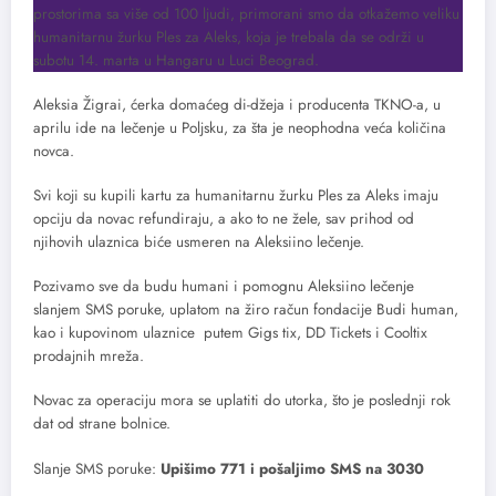
prostorima sa više od 100 ljudi, primorani smo da otkažemo veliku
humanitarnu žurku Ples za Aleks, koja je trebala da se održi u
subotu 14. marta u Hangaru u Luci Beograd.
Aleksia Žigrai, ćerka domaćeg di-džeja i producenta TKNO-a, u
aprilu ide na lečenje u Poljsku, za šta je neophodna veća količina
novca.
Svi koji su kupili kartu za humanitarnu žurku Ples za Aleks imaju
opciju da novac refundiraju, a ako to ne žele, sav prihod od
njihovih ulaznica biće usmeren na Aleksiino lečenje.
Pozivamo sve da budu humani i pomognu Aleksiino lečenje
slanjem SMS poruke, uplatom na žiro račun fondacije Budi human,
kao i kupovinom ulaznice putem Gigs tix, DD Tickets i Cooltix
prodajnih mreža.
Novac za operaciju mora se uplatiti do utorka, što je poslednji rok
dat od strane bolnice.
Slanje SMS poruke:
Upišimo 771 i pošaljimo SMS na 3030