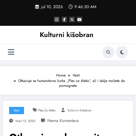
Skoči
jul 10, 2026
9:46:31 AM
na
sadržaj
Kulturni kišobran
Home
Vesti
Otkazuje se humanitarna žurka „Ples za Aleks“, ali i dalje možete da
pomognete
Vesti
Ples Za Aleks
Kulturni Kišobran
Mart 12, 2020