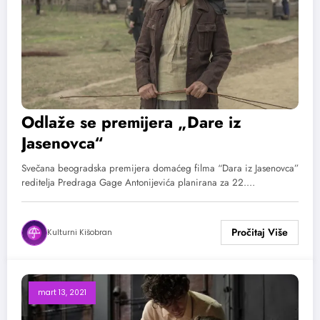
Odlaže se premijera „Dare iz
Jasenovca“
Svečana beogradska premijera domaćeg filma “Dara iz Jasenovca”
reditelja Predraga Gage Antonijevića planirana za 22.…
Kulturni Kišobran
mart 13, 2021