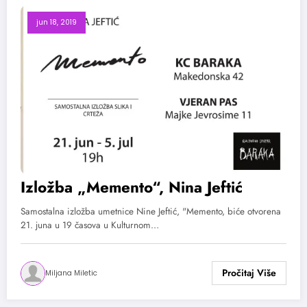
jun 18, 2019
Izložba „Memento“, Nina Jeftić
Samostalna izložba umetnice Nine Jeftić, "Memento, biće otvorena
21. juna u 19 časova u Kulturnom…
Miljana Miletic