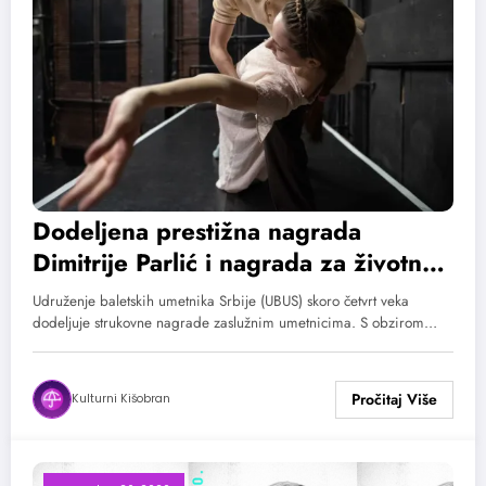
Dodeljena prestižna nagrada
Dimitrije Parlić i nagrada za životno
delo
Udruženje baletskih umetnika Srbije (UBUS) skoro četvrt veka
dodeljuje strukovne nagrade zaslužnim umetnicima. S obzirom…
Kulturni Kišobran