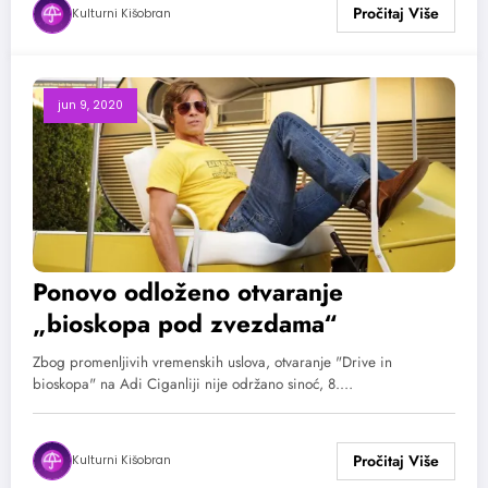
Kulturni Kišobran
jun 9, 2020
Ponovo odloženo otvaranje
„bioskopa pod zvezdama“
Zbog promenljivih vremenskih uslova, otvaranje "Drive in
bioskopa" na Adi Ciganliji nije održano sinoć, 8.…
Kulturni Kišobran