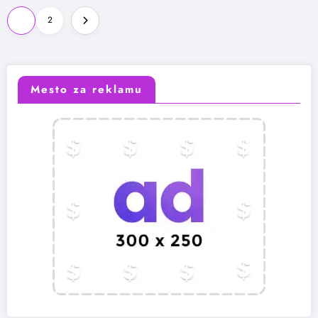
Paginacija
1
2
članaka
Mesto za reklamu