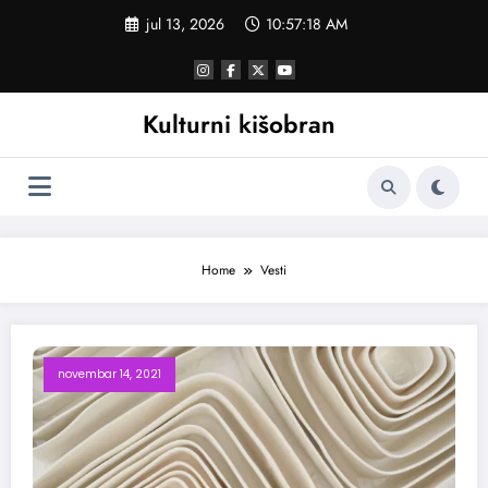
Skoči
jul 13, 2026
10:57:19 AM
na
sadržaj
Kulturni kišobran
Home
Vesti
novembar 14, 2021