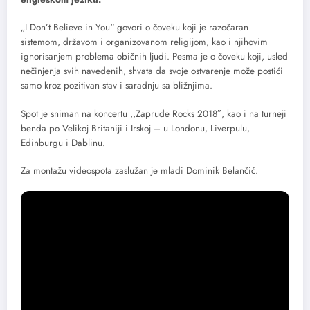
„I Don’t Believe in You“ govori o čoveku koji je razočaran
sistemom, državom i organizovanom religijom, kao i njihovim
ignorisanjem problema običnih ljudi. Pesma je o čoveku koji, usled
nečinjenja svih navedenih, shvata da svoje ostvarenje može postići
samo kroz pozitivan stav i saradnju sa bližnjima.
Spot je sniman na koncertu ,,Zapruđe Rocks 2018″, kao i na turneji
benda po Velikoj Britaniji i Irskoj – u Londonu, Liverpulu,
Edinburgu i Dablinu.
Za montažu videospota zaslužan je mladi Dominik Belančić.