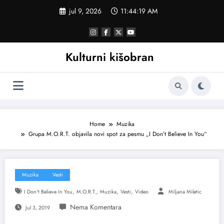
Skoči
jul 9, 2026
11:44:19 AM
na
sadržaj
Kulturni kišobran
Home
Muzika
Grupa M.O.R.T. objavila novi spot za pesmu „I Don’t Believe In You“
Muzika
Vesti
,
,
,
,
I Don't Believe In You
M.O.R.T.
Muzika
Vesti
Video
Miljana Miletic
Jul 3, 2019