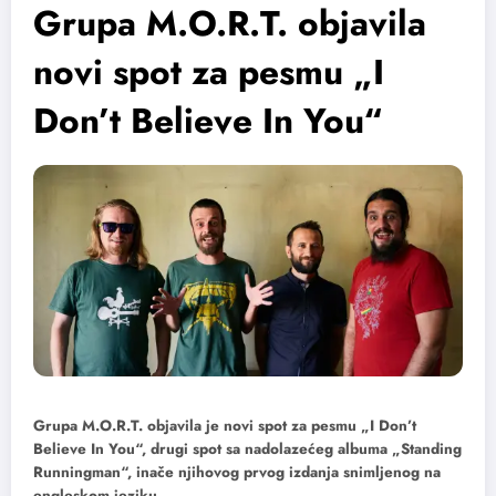
Grupa M.O.R.T. objavila
novi spot za pesmu „I
Don’t Believe In You“
Grupa M.O.R.T. objavila je novi spot za pesmu „I Don’t
Believe In You“, drugi spot sa nadolazećeg albuma „Standing
Runningman“, inače njihovog prvog izdanja snimljenog na
engleskom jeziku.