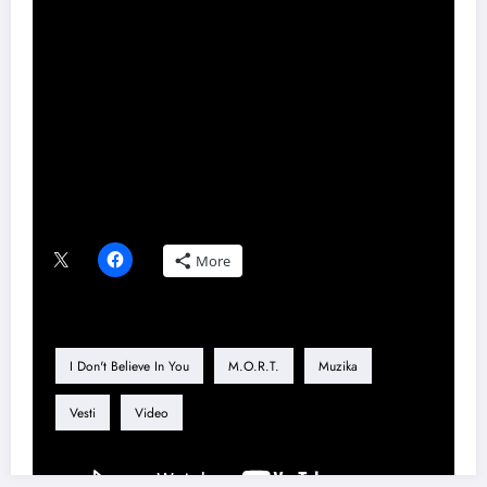
Foto: Dominik Belančić
Share this content:
Podeli ovaj tekst ako ti se dopao:
More
Tag
I Don't Believe In You
M.O.R.T.
Muzika
Vesti
Video