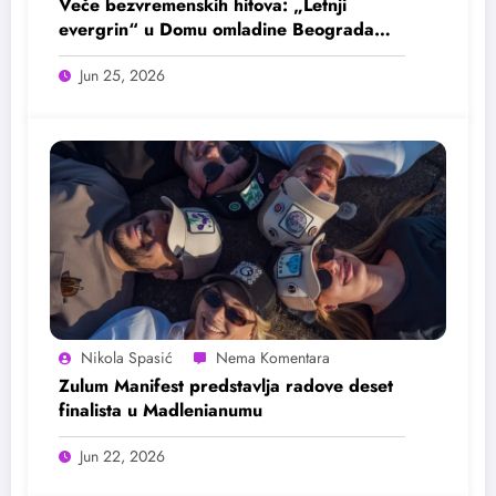
Veče bezvremenskih hitova: „Letnji
evergrin“ u Domu omladine Beograda
25. juna
Jun 25, 2026
Nikola Spasić
Zulum Manifest predstavlja radove deset
finalista u Madlenianumu
Jun 22, 2026