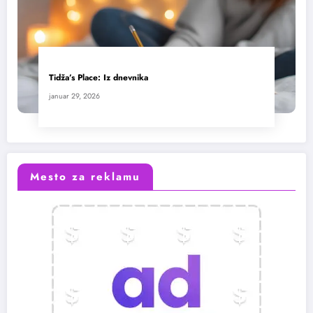
Tidža’s Place: Iz dnevnika
januar 29, 2026
Mesto za reklamu