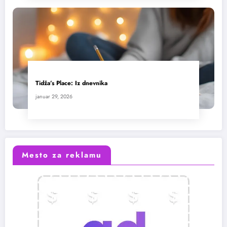
Tidža’s Place: Iz dnevnika
januar 29, 2026
Mesto za reklamu