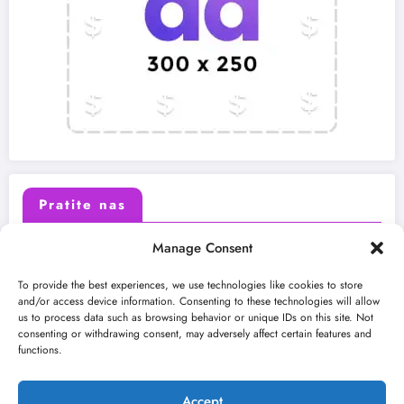
Pratite nas
Manage Consent
X (Twitter)
Facebook
To provide the best experiences, we use technologies like cookies to store
and/or access device information. Consenting to these technologies will allow
us to process data such as browsing behavior or unique IDs on this site. Not
Instagram
Youtube
consenting or withdrawing consent, may adversely affect certain features and
functions.
LinkedIn
Accept