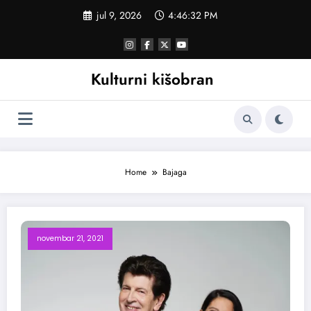
Skoči
jul 9, 2026
4:46:32 PM
na
sadržaj
Kulturni kišobran
Home
Bajaga
novembar 21, 2021