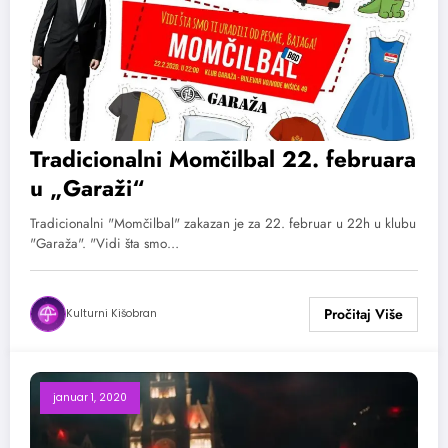
Tradicionalni Momčilbal 22. februara
u „Garaži“
Tradicionalni "Momčilbal" zakazan je za 22. februar u 22h u klubu
"Garaža". "Vidi šta smo…
Kulturni Kišobran
januar 1, 2020