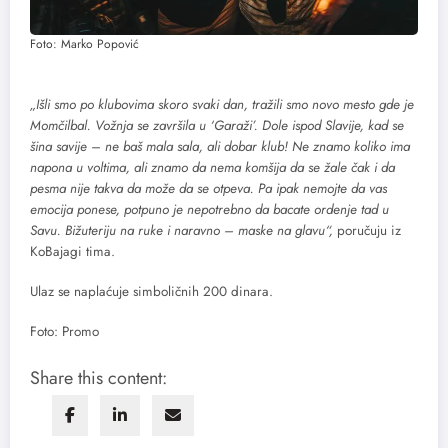
Foto: Marko Popović
„Išli smo po klubovima skoro svaki dan, tražili smo novo mesto gde je
Momčilbal. Vožnja se završila u ‘Garaži’. Dole ispod Slavije, kad se
šina savije – ne baš mala sala, ali dobar klub! Ne znamo koliko ima
napona u voltima, ali znamo da nema komšija da se žale čak i da
pesma nije takva da može da se otpeva. Pa ipak nemojte da vas
emocija ponese, potpuno je nepotrebno da bacate ordenje tad u
Savu. Bižuteriju na ruke i naravno – maske na glavu“,
poručuju iz
KoBajagi tima.
Ulaz se naplaćuje simboličnih 200 dinara.
Foto: Promo
Share this content: