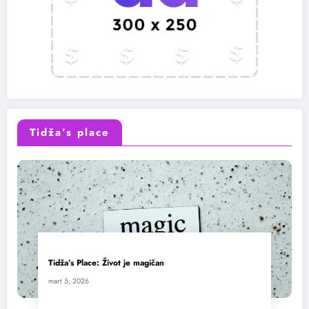
Tidža’s place
Tidža’s Place: Život je magičan
mart 5, 2026