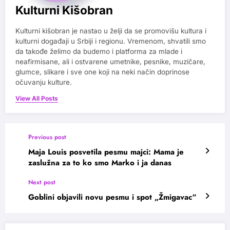
Kulturni Kišobran
Kulturni kišobran je nastao u želji da se promovišu kultura i
kulturni događaji u Srbiji i regionu. Vremenom, shvatili smo
da takođe želimo da budemo i platforma za mlade i
neafirmisane, ali i ostvarene umetnike, pesnike, muzičare,
glumce, slikare i sve one koji na neki način doprinose
očuvanju kulture.
View All Posts
Previous post
Maja Louis posvetila pesmu majci: Mama je
zaslužna za to ko smo Marko i ja danas
Next post
Goblini objavili novu pesmu i spot „Žmigavac“