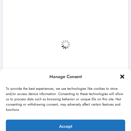
Manage Consent
To provide the best experiences, we use technologies like cookies to store
and/or access device information. Consenting to these technologies will allow
us to process data such as browsing behavior or unique IDs on this site. Not
consenting or withdrawing consent, may adversely affect certain features and
vara 59. Bitef u
„Najveći mali festival
functions.
avgusta u Sremskoj Mi
jun 23, 2026
an
Kulturni kišobran
Accept