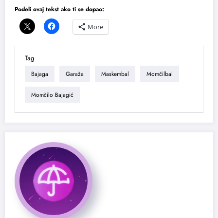
Podeli ovaj tekst ako ti se dopao:
More
Tag
Bajaga
Garaža
Maskembal
Momčilbal
Momčilo Bajagić