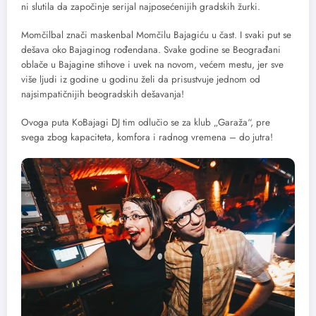
ni slutila da započinje serijal najposećenijih gradskih žurki.
Momčilbal znači maskenbal Momčilu Bajagiću u čast. I svaki put se
dešava oko Bajaginog rođendana. Svake godine se Beograđani
oblače u Bajagine stihove i uvek na novom, većem mestu, jer sve
više ljudi iz godine u godinu želi da prisustvuje jednom od
najsimpatičnijih beogradskih dešavanja!
Ovoga puta KoBajagi DJ tim odlučio se za klub „Garaža“, pre
svega zbog kapaciteta, komfora i radnog vremena – do jutra!