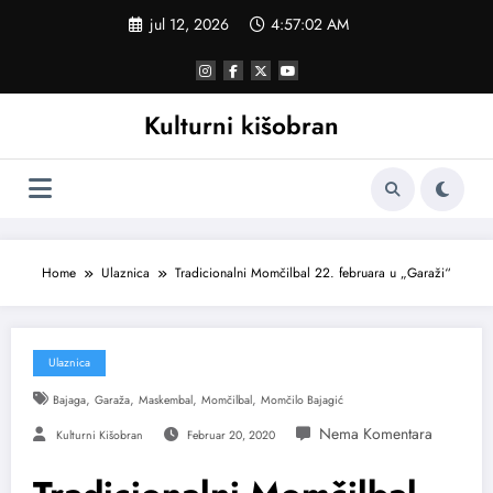
Skoči
jul 12, 2026
4:57:03 AM
na
sadržaj
Kulturni kišobran
Home
Ulaznica
Tradicionalni Momčilbal 22. februara u „Garaži“
Ulaznica
,
,
,
,
Bajaga
Garaža
Maskembal
Momčilbal
Momčilo Bajagić
Kulturni Kišobran
Februar 20, 2020