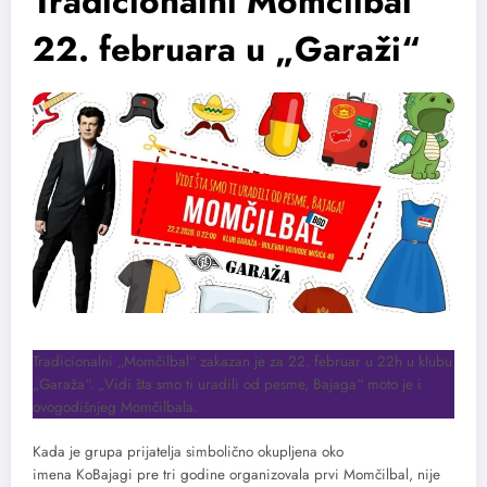
Tradicionalni Momčilbal
22. februara u „Garaži“
Tradicionalni „Momčilbal“ zakazan je za 22. februar u 22h u klubu
„Garaža“. „Vidi šta smo ti uradili od pesme, Bajaga“ moto je i
ovogodišnjeg Momčilbala.
Kada je grupa prijatelja simbolično okupljena oko
imena KoBajagi pre tri godine organizovala prvi Momčilbal, nije