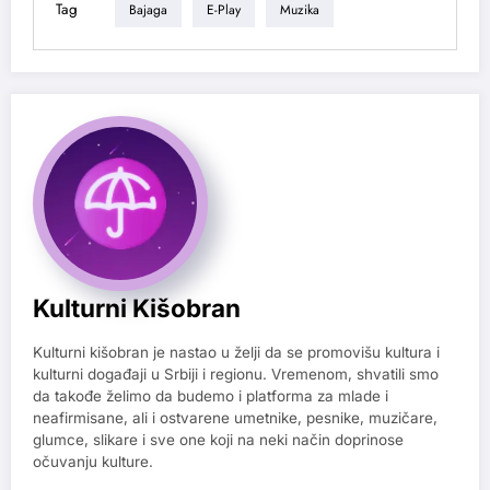
Tag
Bajaga
E-Play
Muzika
Kulturni Kišobran
Kulturni kišobran je nastao u želji da se promovišu kultura i
kulturni događaji u Srbiji i regionu. Vremenom, shvatili smo
da takođe želimo da budemo i platforma za mlade i
neafirmisane, ali i ostvarene umetnike, pesnike, muzičare,
glumce, slikare i sve one koji na neki način doprinose
očuvanju kulture.