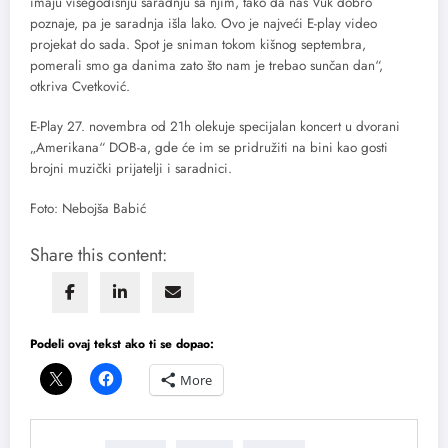
imaju višegodišnju saradnju sa njim, tako da nas Vuk dobro
poznaje, pa je saradnja išla lako. Ovo je najveći E-play video
projekat do sada. Spot je sniman tokom kišnog septembra,
pomerali smo ga danima zato što nam je trebao sunčan dan“,
otkriva Cvetković.
E-Play 27. novembra od 21h olekuje specijalan koncert u dvorani
„Amerikana“ DOB-a, gde će im se pridružiti na bini kao gosti
brojni muzički prijatelji i saradnici.
Foto: Nebojša Babić
Share this content:
Podeli ovaj tekst ako ti se dopao:
More