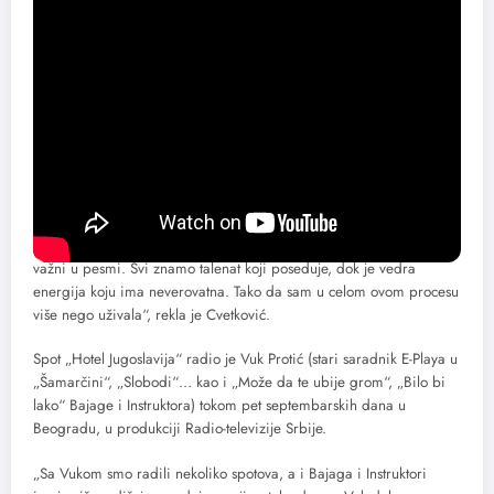
spremnu, i jako brzo je napisao jedan deo teksta. Kasnije je došao
moj tekstualni deo“, rekla je pevačica i basistkinja Maja Cvetković.
Prvu autorsku i izvođačku saradnju Cvetković i Bajagića, do koje je
došlo usred i u inat pandemije, pred kraj su „sa svojim začinima“
obogatili članovi E-Playa bubnjar Goran Ljuboja Trut i gitarista
Nemanja Velimirović, kao i klavijaturista Bajage i Instruktora Saša
Lokner.
„Iskreno, jako je lepo videti na licu mesta Bajagu kako piše stihove,
koliko vodi računa o tekstu, kako sklapa rime i koliko su mu vokali
važni u pesmi. Svi znamo talenat koji poseduje, dok je vedra
energija koju ima neverovatna. Tako da sam u celom ovom procesu
više nego uživala“, rekla je Cvetković.
Spot „Hotel Jugoslavija“ radio je Vuk Protić (stari saradnik E-Playa u
„Šamarčini“, „Slobodi“… kao i „Može da te ubije grom“, „Bilo bi
lako“ Bajage i Instruktora) tokom pet septembarskih dana u
Beogradu, u produkciji Radio-televizije Srbije.
„Sa Vukom smo radili nekoliko spotova, a i Bajaga i Instruktori