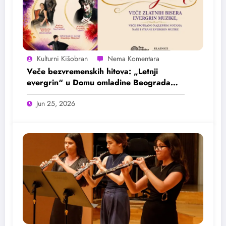
Kulturni Kišobran
Veče bezvremenskih hitova: „Letnji
evergrin“ u Domu omladine Beograda
25. juna
Jun 25, 2026