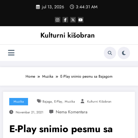
Skoči
jul 13, 2026
3:44:31 AM
na
sadržaj
Kulturni kišobran
Home
Muzika
E-Play snimio pesmu sa Bajagom
,
,
Muzika
Bajaga
E-Play
Muzika
Kulturni Kišobran
Novembar 21, 2021
E-Play snimio pesmu sa