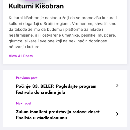
Kulturni Kišobran
Kulturni kišobran je nastao u želji da se promovišu kultura i
kulturni događaji u Srbiji i regionu. Vremenom, shvatili smo
da takođe želimo da budemo i platforma za mlade i
neafirmisane, ali i ostvarene umetnike, pesnike, muzičare,
glumce, slikare i sve one koji na neki način doprinose
očuvanju kulture.
View All Posts
Previous post
Počinje 33. BELEF: Pogledajte program
festivala do sredine jula
Next post
Zulum Manifest predstavlja radove deset
finalista u Madlenianumu