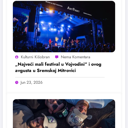
Kulturni Kišobran
„Najveći mali festival u Vojvodini“ i ovog
avgusta u Sremskoj Mitrovici
Jun 23, 2026