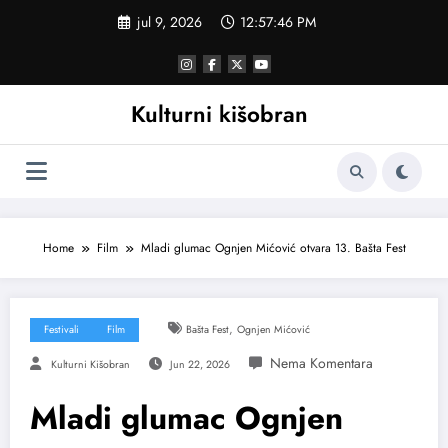
Skoči
jul 9, 2026
12:57:47 PM
na
sadržaj
Kulturni kišobran
Home
Film
Mladi glumac Ognjen Mićović otvara 13. Bašta Fest
,
Festivali
Film
Bašta Fest
Ognjen Mićović
Kulturni Kišobran
Jun 22, 2026
Mladi glumac Ognjen