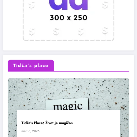
Tidža’s place
Tidža’s Place: Život je magičan
mart 5, 2026