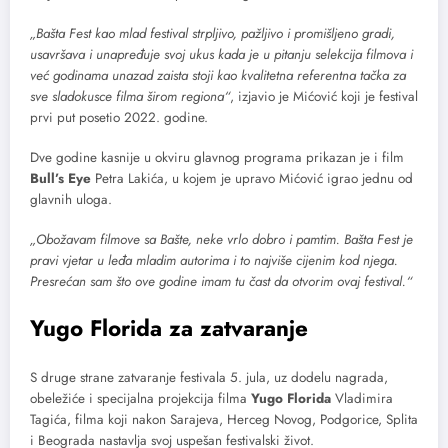
„Bašta Fest kao mlad festival strpljivo, pažljivo i promišljeno gradi,
usavršava i unapređuje svoj ukus kada je u pitanju selekcija filmova i
već godinama unazad zaista stoji kao kvalitetna referentna tačka za
sve sladokusce filma širom regiona“
, izjavio je Mićović koji je festival
prvi put posetio 2022. godine.
Dve godine kasnije u okviru glavnog programa prikazan je i film
Bull’s Eye
Petra Lakića, u kojem je upravo Mićović igrao jednu od
glavnih uloga.
„Obožavam filmove sa Bašte, neke vrlo dobro i pamtim. Bašta Fest je
pravi vjetar u leđa mladim autorima i to najviše cijenim kod njega.
Presrećan sam što ove godine imam tu čast da otvorim ovaj festival.“
Yugo Florida za zatvaranje
S druge strane zatvaranje festivala 5. jula, uz dodelu nagrada,
obeležiće i specijalna projekcija filma
Yugo Florida
Vladimira
Tagića, filma koji nakon Sarajeva, Herceg Novog, Podgorice, Splita
i Beograda nastavlja svoj uspešan festivalski život.