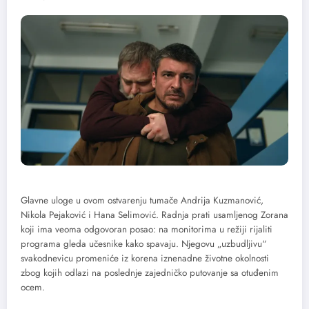
Glavne uloge u ovom ostvarenju tumače Andrija Kuzmanović,
Nikola Pejaković i Hana Selimović. Radnja prati usamljenog Zorana
koji ima veoma odgovoran posao: na monitorima u režiji rijaliti
programa gleda učesnike kako spavaju. Njegovu „uzbudljivu“
svakodnevicu promeniće iz korena iznenadne životne okolnosti
zbog kojih odlazi na poslednje zajedničko putovanje sa otuđenim
ocem.