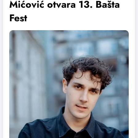
Mićović otvara 13. Bašta
Fest