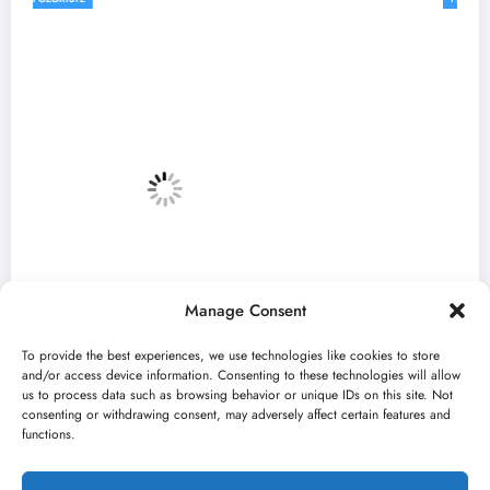
Manage Consent
To provide the best experiences, we use technologies like cookies to store
and/or access device information. Consenting to these technologies will allow
us to process data such as browsing behavior or unique IDs on this site. Not
consenting or withdrawing consent, may adversely affect certain features and
„Najveći mali festival u Vojvodini“ i ovog
functions.
avgusta u Sremskoj Mitrovici
jun 23, 2026
Kulturni kišobran