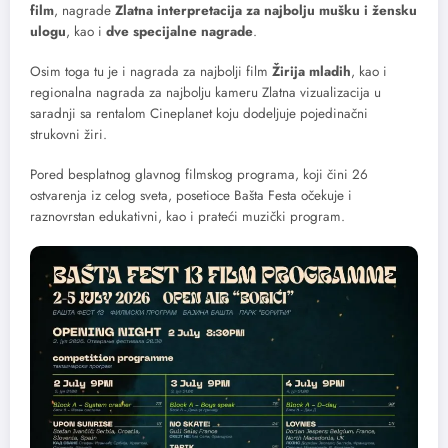
film
, nagrade
Zlatna interpretacija za najbolju mušku i žensku
ulogu
, kao i
dve specijalne nagrade
.
Osim toga tu je i nagrada za najbolji film
Žirija mladih
, kao i
regionalna nagrada za najbolju kameru Zlatna vizualizacija u
saradnji sa rentalom Cineplanet koju dodeljuje pojedinačni
strukovni žiri.
Pored besplatnog glavnog filmskog programa, koji čini 26
ostvarenja iz celog sveta, posetioce Bašta Festa očekuje i
raznovrstan edukativni, kao i prateći muzički program.