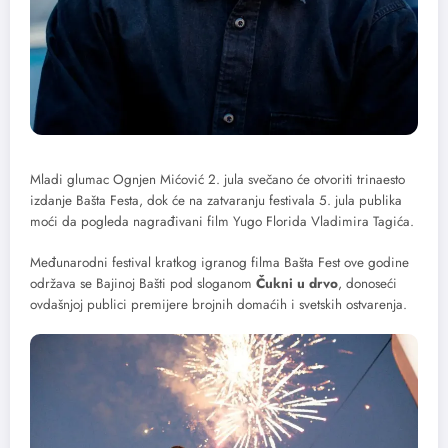
Mladi glumac Ognjen Mićović 2. jula svečano će otvoriti trinaesto
izdanje Bašta Festa, dok će na zatvaranju festivala 5. jula publika
moći da pogleda nagrađivani film Yugo Florida Vladimira Tagića.
Međunarodni festival kratkog igranog filma Bašta Fest ove godine
održava se Bajinoj Bašti pod sloganom
Čukni u drvo
, donoseći
ovdašnjoj publici premijere brojnih domaćih i svetskih ostvarenja.