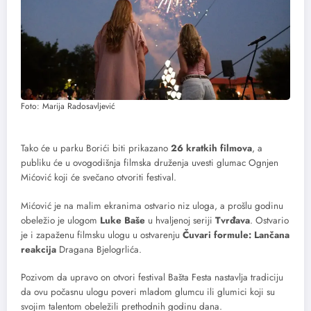
Foto: Marija Radosavljević
Tako će u parku Borići biti prikazano
26 kratkih filmova
, a
publiku će u ovogodišnja filmska druženja uvesti glumac Ognjen
Mićović koji će svečano otvoriti festival.
Mićović je na malim ekranima ostvario niz uloga, a prošlu godinu
obeležio je ulogom
Luke Baše
u hvaljenoj seriji
Tvrđava
. Ostvario
je i zapaženu filmsku ulogu u ostvarenju
Čuvari formule: Lančana
reakcija
Dragana Bjelogrlića.
Pozivom da upravo on otvori festival Bašta Festa nastavlja tradiciju
da ovu počasnu ulogu poveri mladom glumcu ili glumici koji su
svojim talentom obeležili prethodnih godinu dana.