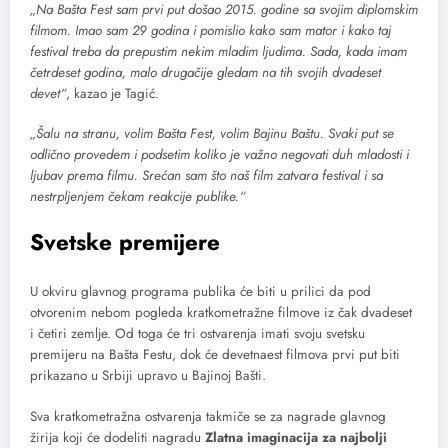
„Na Bašta Fest sam prvi put došao 2015. godine sa svojim diplomskim
filmom. Imao sam 29 godina i pomislio kako sam mator i kako taj
festival treba da prepustim nekim mladim ljudima. Sada, kada imam
četrdeset godina, malo drugačije gledam na tih svojih dvadeset
devet“
, kazao je Tagić.
„Šalu na stranu, volim Bašta Fest, volim Bajinu Baštu. Svaki put se
odlično provedem i podsetim koliko je važno negovati duh mladosti i
ljubav prema filmu. Srećan sam što naš film zatvara festival i sa
nestrpljenjem čekam reakcije publike.“
Svetske premijere
U okviru glavnog programa publika će biti u prilici da pod
otvorenim nebom pogleda kratkometražne filmove iz čak dvadeset
i četiri zemlje. Od toga će tri ostvarenja imati svoju svetsku
premijeru na Bašta Festu, dok će devetnaest filmova prvi put biti
prikazano u Srbiji upravo u Bajinoj Bašti.
Sva kratkometražna ostvarenja takmiče se za nagrade glavnog
žirija koji će dodeliti nagradu
Zlatna imaginacija za najbolji