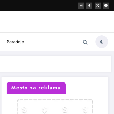
i
Saradnje
Mesto za reklamu