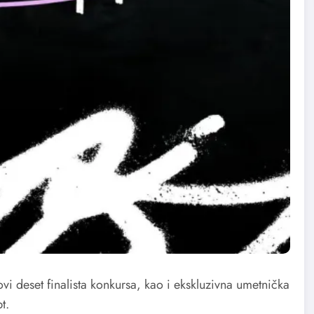
ovi deset finalista konkursa, kao i ekskluzivna umetnička
t.