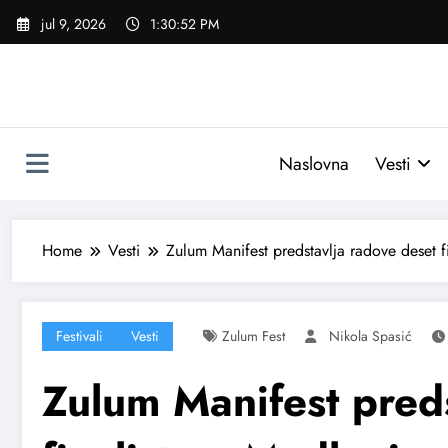
Skoči
jul 9, 2026
1:30:54 PM
na
sadržaj
Naslovna
Vesti
Home
Vesti
Zulum Manifest predstavlja radove deset 
Festivali
Vesti
Zulum Fest
Nikola Spasić
Zulum Manifest preds