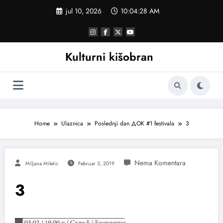
Skoči
jul 10, 2026
10:04:29 AM
na
sadržaj
Kulturni kišobran
Home
Ulaznica
Poslednji dan ДОК #1 festivala
3
Miljana Miletic
Februar 3, 2019
3