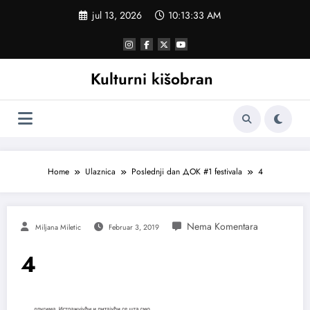
Skoči
jul 13, 2026
10:13:34 AM
na
sadržaj
Kulturni kišobran
Home
Ulaznica
Poslednji dan ДОК #1 festivala
4
Miljana Miletic
Februar 3, 2019
4