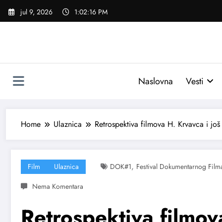
Skoči
jul 9, 2026
1:02:17 PM
na
sadržaj
Naslovna
Vesti
Home
Ulaznica
Retrospektiva filmova H. Krvavca i još
,
Film
Ulaznica
DOK#1
Festival Dokumentarnog Film
Retrospektiva filmov