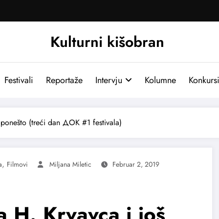
Kulturni kišobran
Festivali
Reportaže
Intervju
Kolumne
Konkurs
 ponešto (treći dan ДОК #1 festivala)
,
a
Filmovi
Miljana Miletic
Februar 2, 2019
a H. Krvavca i još