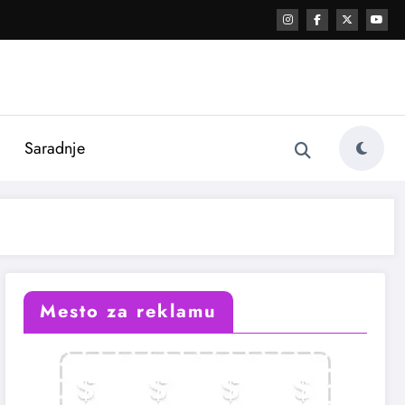
i
Saradnje
Mesto za reklamu