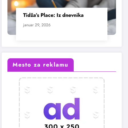
Tidža’s Place: Iz dnevnika
januar 29, 2026
Mesto za reklamu