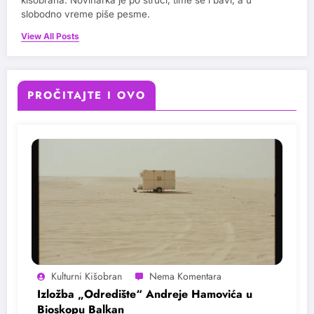
kišobrana. Novinarka je po struci, time se i bavi, a u
slobodno vreme piše pesme.
View All Posts
PROČITAJTE I OVO
Kulturni Kišobran
Izložba „Odredište“ Andreje Hamovića u
Bioskopu Balkan