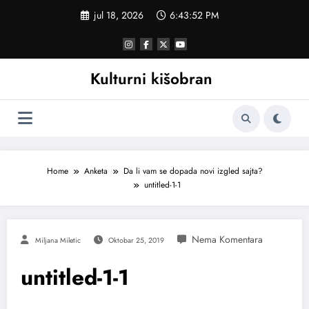
Skoči
jul 18, 2026
6:43:52 PM
na
sadržaj
Kulturni kišobran
Home
Anketa
Da li vam se dopada novi izgled sajta?
untitled-1-1
Miljana Miletic
Oktobar 25, 2019
untitled-1-1