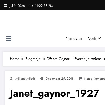
Skoči
jul 9, 2026
11:29:39 PM
na
sadržaj
Naslovna
Vesti
Home
Biografija
Dženet Gejnor – Zvezda je rođena
Miljana Miletic
Decembar 25, 2018
Janet_gaynor_1927