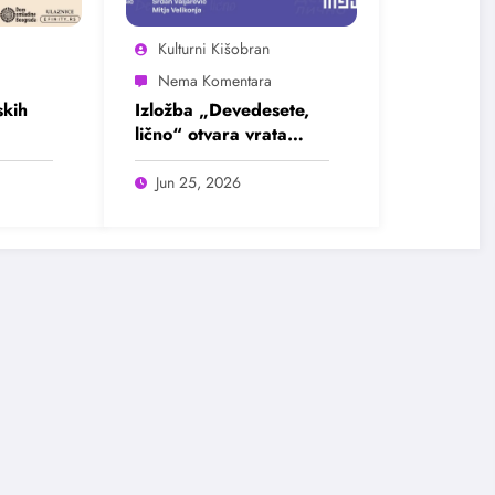
Kulturni Kišobran
kih
Izložba „Devedesete,
lično“ otvara vrata
u
intimnim pričama jedne
ada
burne decenije
Jun 25, 2026