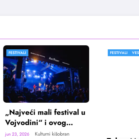
FESTIVALI
VESTI
ći mali festival u
ini“ i ovog
ta u Sremskoj
Kulturni kišobran
6