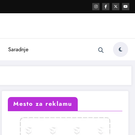
i
Saradnje
Mesto za reklamu