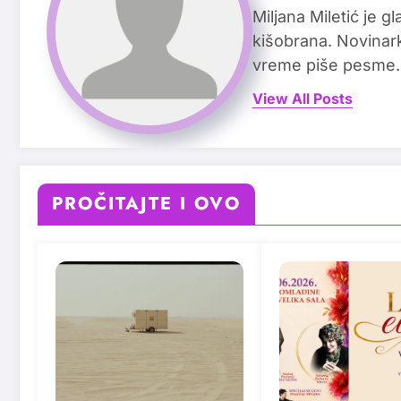
Miljana Miletić je 
kišobrana. Novinark
vreme piše pesme.
View All Posts
PROČITAJTE I OVO