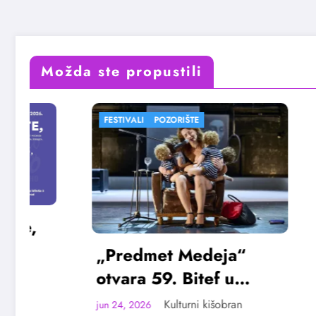
Možda ste propustili
FESTIVALI
POZORIŠTE
FESTIVALI
„Predmet Medeja“
„Najve
otvara 59. Bitef u
Vojvod
septembru
avgus
Kulturni kišobran
jun 24, 2026
jun 23, 202