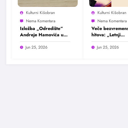
Kulturni Kišobran
Kulturni Kišobran
Izložba „Odredište“
Veče bezvremens
Andreje Hamovića u
hitova: „Letnji
Bioskopu Balkan
evergrin“ u Dom
omladine Beogr
Jun 25, 2026
Jun 25, 2026
25. juna