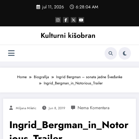
Skoči
jul 11, 2026
6:28:04 AM
na
sadržaj
Kulturni kišobran
Home
Biografija
Ingrid Bergman – sonata jedne Šveđanke
Ingrid_Bergman_in_Notorious_Trailer
Miljana Miletic
Jun 8, 2019
Ingrid_Bergman_in_Notor
ious_Trailer