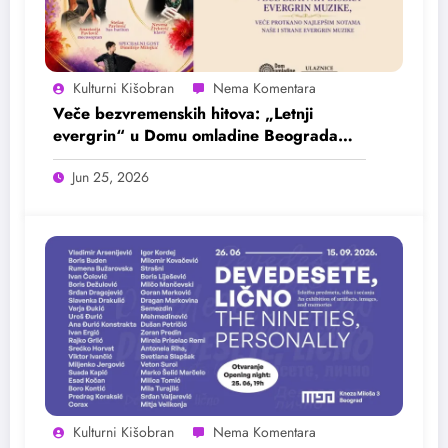
Kulturni Kišobran
Veče bezvremenskih hitova: „Letnji
evergrin“ u Domu omladine Beograda
25. juna
Jun 25, 2026
Kulturni Kišobran