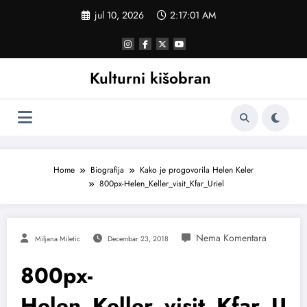
Skoči
jul 10, 2026
2:17:02 AM
na
sadržaj
Kulturni kišobran
Home
Biografija
Kako je progovorila Helen Keler
800px-Helen_Keller_visit_Kfar_Uriel
Miljana Miletic
Decembar 23, 2018
800px-
Helen_Keller_visit_Kfar_U