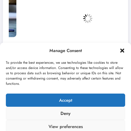
Manage Consent
To provide the best experiences, we use technologies like cookies to store
and/or access device information. Consenting to these technologies will allow
us to process data such as browsing behavior or unique IDs on this site. Not
consenting or withdrawing consent, may adversely affect certain features and
„Najveći mali festival u Vojvodini“ i ovog
functions.
avgusta u Sremskoj Mitrovici
jun 23, 2026
Kulturni kišobran
Accept
Deny
View preferences
O nama
Uslovi
Kontakt