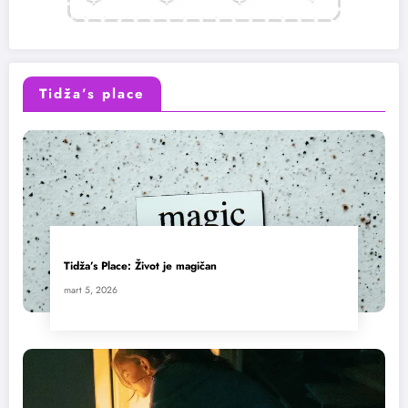
Tidža’s place
Tidža’s Place: Život je magičan
mart 5, 2026