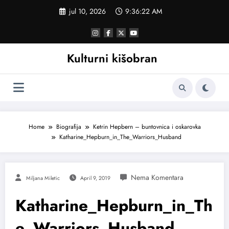
Skoči
jul 10, 2026
9:36:23 AM
na
sadržaj
Kulturni kišobran
Home
Biografija
Ketrin Hepbern – buntovnica i oskarovka
Katharine_Hepburn_in_The_Warriors_Husband
Miljana Miletic
April 9, 2019
Katharine_Hepburn_in_Th
e_Warriors_Husband