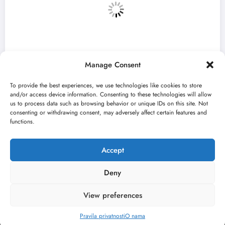
Manage Consent
To provide the best experiences, we use technologies like cookies to store
and/or access device information. Consenting to these technologies will allow
us to process data such as browsing behavior or unique IDs on this site. Not
consenting or withdrawing consent, may adversely affect certain features and
„Predmet Medeja“ otvara 59. Bitef u
functions.
septembru
jun 24, 2026
Kulturni kišobran
Accept
Deny
View preferences
O nama
Uslovi
Kontakt
2026
Kulturni kišobran
| Powered By
SpiceThemes
Pravila privatnosti
O nama