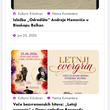
Kulturni Kišobran
Izložba „Odredište“ Andreje Hamovića u
Bioskopu Balkan
Jun 25, 2026
Kulturni Kišobran
Veče bezvremenskih hitova: „Letnji
evergrin“ u Domu omladine Beograda