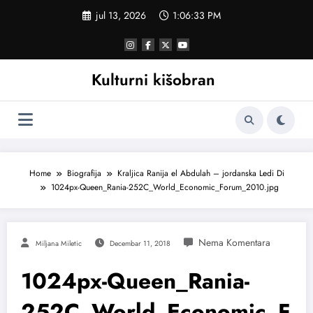
Skoči
jul 13, 2026
1:06:34 PM
na
sadržaj
Kulturni kišobran
Home
Biografija
Kraljica Ranija el Abdulah – jordanska Ledi Di
1024px-Queen_Rania-252C_World_Economic_Forum_2010.jpg
Miljana Miletic
Decembar 11, 2018
1024px-Queen_Rania-
252C_World_Economic_F