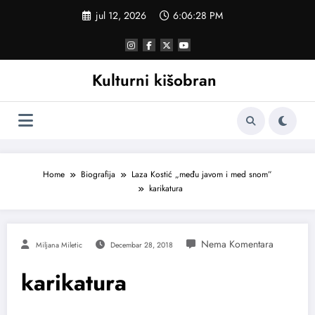
Skoči
jul 12, 2026
6:06:28 PM
na
sadržaj
Kulturni kišobran
Home
Biografija
Laza Kostić „među javom i med snom”
karikatura
Miljana Miletic
Decembar 28, 2018
karikatura