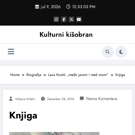
Skoči
jul 9, 2026
12:53:03 PM
na
sadržaj
Kulturni kišobran
Home
Biografija
Laza Kostić „među javom i med snom”
Knjiga
Miljana Miletic
Decembar 28, 2018
Knjiga