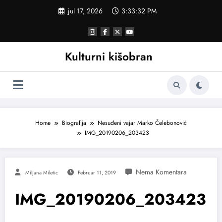
Skoči
jul 17, 2026
3:33:32 PM
na
sadržaj
Kulturni kišobran
Home
Biografija
Nesuđeni vajar Marko Čelebonović
IMG_20190206_203423
Miljana Miletic
Februar 11, 2019
IMG_20190206_203423