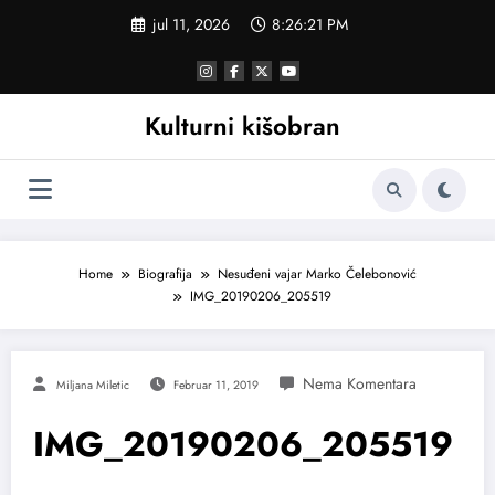
Skoči
jul 11, 2026
8:26:22 PM
na
sadržaj
Kulturni kišobran
Home
Biografija
Nesuđeni vajar Marko Čelebonović
IMG_20190206_205519
Miljana Miletic
Februar 11, 2019
IMG_20190206_205519