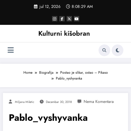
Skoči
jul 12, 2026
8:08:30 AM
na
sadržaj
Kulturni kišobran
Home
Biografija
Postao je slikar, ostao – Pikaso
Pablo_vyshyvanka
Miljana Miletic
Decembar 30, 2018
Pablo_vyshyvanka