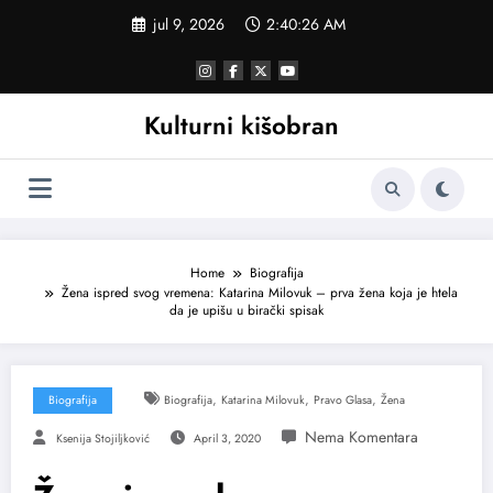
Skoči
jul 9, 2026
2:40:27 AM
na
sadržaj
Kulturni kišobran
Home
Biografija
Žena ispred svog vremena: Katarina Milovuk – prva žena koja je htela
da je upišu u birački spisak
,
,
,
Biografija
Biografija
Katarina Milovuk
Pravo Glasa
Žena
Ksenija Stojiljković
April 3, 2020