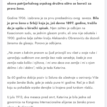
okova patrijarhalnog srpskog društva oštro se boreći za
prava žena.
Godine 1906. izabrana je za prvu predsednicu ovog saveza.
Bila
je prva žena u Srbiji koja je, još davne 1897. godine, tražila
da je upišu u birački spisak.
Njen zahtev je odbijen na
Kasacionom sudu, sa jednim glasom protiv, ali ona nije odustala i
1900. godine šalje zahtev kralju Aleksandru Obrenoviću da dozvoli
ženama da glasaju. Ponovo je odbijena.
„Ne znam s kakvim pravom su ljudi prisvojili svu vlast u svoje ruke i
upravljaju sudbinom ove zemlje bez naše saradnje, kada je ova
zemlja naša koliko i njihova, i mi smo deca ove zemlje i mi s njom
delimo i zlo i dobro“,
rekla je tada Katarina.
Sa 60 godina dobija poziv iz Soluna da učestvuje u osnivanju Više
srpske ženske škole, gde je ostala pune tri godine. Reč je o školi
koju su pohađale srpske devojke iz krajeva pod turskom vlašću.
U julu 1913, dva meseca pred smrt, Katarina je bila jedna od
govornica na Kongresu Internacionalne alijanse za žensko pravo