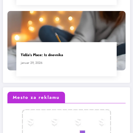
Tidža’s Place: Iz dnevnika
januar 29, 2026
Mesto za reklamu