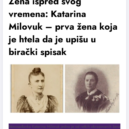
Žena ispred svog
vremena: Katarina
Milovuk – prva žena koja
je htela da je upišu u
birački spisak
Novosađanka Katarina Milovuk jedna je od retkih obrazovanih žena