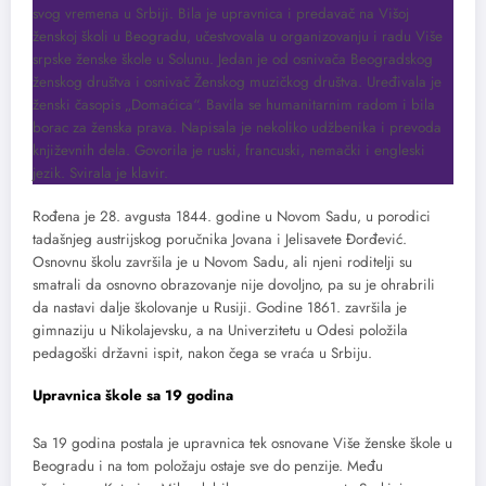
svog vremena u Srbiji. Bila je upravnica i predavač na Višoj
ženskoj školi u Beogradu, učestvovala u organizovanju i radu Više
srpske ženske škole u Solunu. Jedan je od osnivača Beogradskog
ženskog društva i osnivač Ženskog muzičkog društva. Uređivala je
ženski časopis „Domaćica“. Bavila se humanitarnim radom i bila
borac za ženska prava. Napisala je nekoliko udžbenika i prevoda
književnih dela. Govorila je ruski, francuski, nemački i engleski
jezik. Svirala je klavir.
Rođena je 28. avgusta 1844. godine u Novom Sadu, u porodici
tadašnjeg austrijskog poručnika Jovana i Jelisavete Đorđević.
Osnovnu školu završila je u Novom Sadu, ali njeni roditelji su
smatrali da osnovno obrazovanje nije dovoljno, pa su je ohrabrili
da nastavi dalje školovanje u Rusiji. Godine 1861. završila je
gimnaziju u Nikolajevsku, a na Univerzitetu u Odesi položila
pedagoški državni ispit, nakon čega se vraća u Srbiju.
Upravnica škole sa 19 godina
Sa 19 godina postala je upravnica tek osnovane Više ženske škole u
Beogradu i na tom položaju ostaje sve do penzije. Među