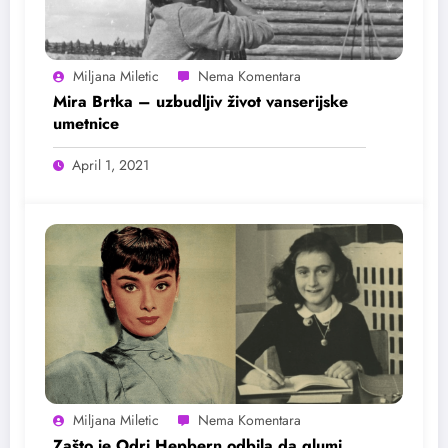
Miljana Miletic
Mira Brtka – uzbudljiv život vanserijske
umetnice
April 1, 2021
Miljana Miletic
Zašto je Odri Hepbern odbila da glumi