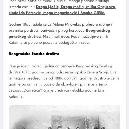
učenicama Katarine Milovuk bile su mnoge poznate Srpkinje,
između ostalih i
Draga Ljočić, Draga Mašin, Milka Grgurova,
Nadežda Petrović, Maga Magazinović i Stanka Glišić.
Godine 1865. udala se za Milana Milovuka, profesora istorije i
pravnika po struci, osnivača i prvog horovođu
Beogradskog
pevačkog društva
. Nisu imali dece. Posle muževljeve smrti
Katarina se potpuno posvetila pedagoškom radu.
Beogradsko žensko društvo
Ona je idejni tvorac i jedna od osnivača Beogradskog ženskog
društva 1875. godine, prvog udruženja srpskih žena u Srbiji. Bila
je njegova predsednica od 1889. do 1891. godine. Društvo je četiri
godine po osnivanju počelo da objavljuje i prvi srpski ženski
časopis „Domaćica“, čija je urednica nekoliko godina bila i
Katarina.