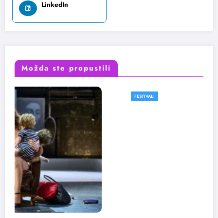
LinkedIn
Možda ste propustili
FESTIVALI