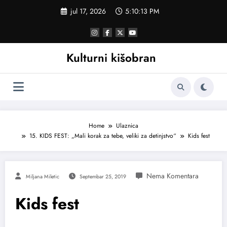
Skoči
jul 17, 2026
5:10:14 PM
na
sadržaj
Kulturni kišobran
Home
Ulaznica
15. KIDS FEST: „Mali korak za tebe, veliki za detinjstvo“
Kids fest
Miljana Miletic
Septembar 25, 2019
Kids fest