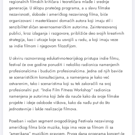
regionalnih filmskih kritičara i teoretičara mlađe i srednje
generacije. U sklopu pratećeg programa, a u slavu filmske
nezavisnosti, slobode i američkog nezavisnog filma, biće
organizovani i masterklasovi domaćih autora koji imaju stil i
senzibilitet sličan severnoameričkim autorima. Zainteresovanoj
publici, kroz izlaganja i razgovore, približiće deo svojih kreativnih
strategija, kao i uticaje koje su usvojili u radu, a koji imaju veze
sa indie filmom i njegovom filozofijom.
U okviru raznovrsnog edukativno-teorijskog pristupa indie filmu,
festival će ove godine ponuditi i nekoliko radionica namenjenih
profesionalcima i budućim profesionalcima. Jedna od njih baviće
se scenarističkim konsultacijama, a namenjena je kako već
ostvarenim, tako i scenaristima koji su tek zakoračili na svoj
profesionalni put. “Indie Film Fitness Workshop” radionica
namenjena je autorima koji žele da nauče kako da svoje filmske
projekte i ideje oslobode viškova, kako da nađu put do što
jednostavnije i lakše realizacije filmova.
Poseban i važan segment ovogodišnjeg Festivala nezavisnog
američkog filma biće muzika, koja ima veze sa filmom ili sa
“amerikana” muzičkim pravcem. Prvog dana programa koncert će