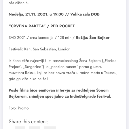
ožalošćenih.
Nedelja, 21.11. 2021. u 19.00
//
Velika sala DOB
“CRVENA RAKETA” / RED ROCKET
SAD 2021./ crna komedija / 128 min./
Režija: Šon Bejker
Festivali: Kan, San Sebastian, London
Iz Kana stiže najnoviji film senzacionalnog Šona Bejkera („Florida
Project“, „Tangerine“) o „penzionisanom“ porno glumcu i
muvatoru Reksu, koji se bez novca vraća u rodno mesto u Teksasu,
gde ga više niko ne želi.
Posle filma biće emitovan intervju sa rediteljem Šonom
Bejkerom, snimljen specijalno za IndieBelgrade festival.
Foto: Promo
Share this content: