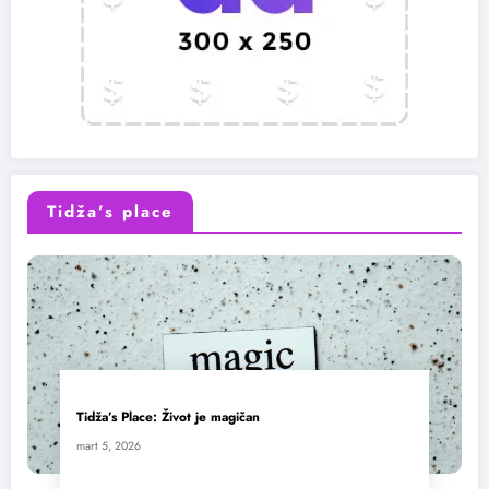
Tidža’s place
Tidža’s Place: Život je magičan
mart 5, 2026