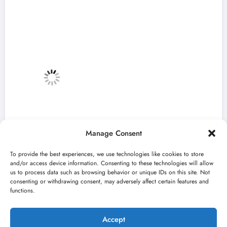
Manage Consent
To provide the best experiences, we use technologies like cookies to store
and/or access device information. Consenting to these technologies will allow
us to process data such as browsing behavior or unique IDs on this site. Not
consenting or withdrawing consent, may adversely affect certain features and
„Najveći mali festival u Vojvodini“ i ovog
functions.
avgusta u Sremskoj Mitrovici
jun 23, 2026
Kulturni kišobran
Accept