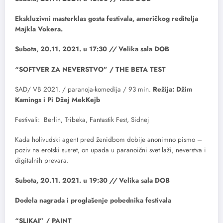
Ekskluzivni masterklas gosta festivala, američkog reditelja
Majkla Vokera.
Subota, 20.11. 2021. u 17:30
//
Velika sala DOB
“SOFTVER ZA NEVERSTVO” / THE BETA TEST
SAD/ VB 2021. / paranoja-komedija / 93 min.
Režija: Džim
Kamings i Pi Džej MekKejb
Festivali: Berlin, Tribeka, Fantastik Fest, Sidnej
Kada holivudski agent pred ženidbom dobije anonimno pismo –
poziv na erotski susret, on upada u paranoični svet laži, neverstva i
digitalnih prevara.
Subota, 20.11. 2021. u 19:30
//
Velika sala DOB
Dodela nagrada i proglašenje pobednika festivala
“SLIKAJ” / PAINT