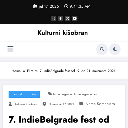
Skoči
jul 17, 2026
9:44:36 AM
na
sadržaj
Kulturni kišobran
Home
Film
7. IndieBelgrade fest od 19. do 21. novembra 2021.
,
Festivali
Film
Indie Belgrade
Indiebelgrade Fest
Kulturni Kišobran
Novembar 17, 2021
7. IndieBelgrade fest od