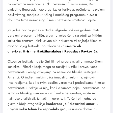
na savremnu severnoameričku nezavisnu filmsku scenu, Dom
omladine Beograda, kao organizator festivala, počinje sa razvojem
edukativnog, teorijsko-kritičkog i muzičkog programa, a sve u
okvirima teme nezavisnog filma i nezavisne umetnosti uopšte.
Još jedna novina je da će “IndieBelgrade” od ove godine imati
paraleni program u Nišu, u okviru kojeg će, u saradnji sa Niškim
kulturnim centrom, ekskluzivno biti prikazana tri najbolja filma sa
ovogodišnjeg festivala, po izboru naših
umetničkih
direktora,
Hristine Hadžiharalabus
i
Radoslava Pavkovića
.
Okosnicu festivala i dalje čini filmski program, ali u mnogo širem
kontekstu. Filmske ideje mogu se razvijati u stilu i pravcu veće
nezavisnosti i većeg oslanjanja na nezavisne filmske strategije u
Americi. O indie filmskim uticajima, stilu, autorima, njihovim
inspiracijama, kao i o svim ostalim uzrocima i posledicama filmske
nezavisnosti ili težnje ka njoj, kao i o samom pojmu nezavisnosti, ne
samo sa filmskog stanovišta i iz filmske perspektive, može se
naširoko analizirati, tumačiti i teoretisati. To će i biti jedna od
glavnih ideja ovogodišnje
konferencije “Nezavisni autori u
novom veku tehničke reprodukcije”
, uz učešće domaćih i