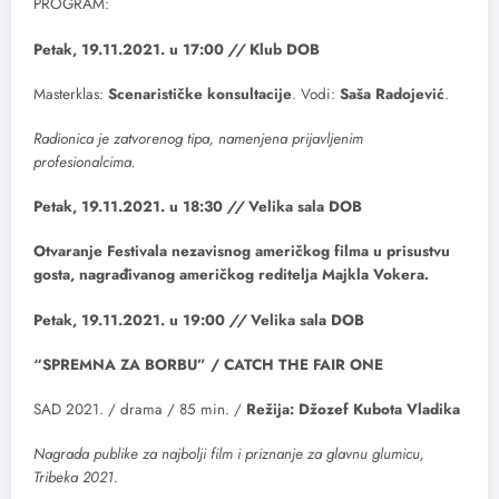
PROGRAM:
Petak, 19.11.2021. u 17:00
//
Klub DOB
Masterklas:
Scenarističke konsultacije
. Vodi:
Saša Radojević
.
Radionica je zatvorenog tipa, namenjena prijavljenim
profesionalcima.
Petak, 19.11.2021. u 18:30
//
Velika sala DOB
Otvaranje Festivala nezavisnog američkog filma u prisustvu
gosta, nagrađivanog američkog reditelja Majkla Vokera
.
Petak, 19.11.2021. u 19:00
//
Velika sala DOB
“SPREMNA ZA BORBU” / CATCH THE FAIR ONE
SAD 2021. / drama / 85 min. /
Režija: Džozef Kubota Vladika
Nagrada publike za najbolji film i priznanje za glavnu glumicu,
Tribeka 2021.