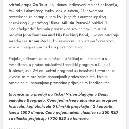
održati grupa
On Tour
, koji donosi jedinstveni melanž alt-kantrija,
folk roka i akustičnog zvuka, dok je subota, 21. novembar
rezervisana za nastup autora koji je
spiritus movens
srpskog
nezavisnog i „garažnog“ filma:
Milutin Petrović
publici 7.
“IndieBelgrade” festivala predstaviće svoj najnoviji muzički
projekat
John Bonham and His Backing Band
, u kojem ostvaruje
saradnju sa
Anom Rodić
, književnicom i lajv art performerkom,
koja je i njegova partnerka u privatnom životu.
Projekcije filmova će se održavati u Velikoj sali, koncerti u sali
Amerikana, a prateći edukativni i teorijski program u Klubu i
Tribinskoj sali. Svi edukativni programi su besplatni i otvoreni za
javnost, osim radionica namenjenih profesionalcima, koje su
besplatne ali namenjene prethodno prijavljenim kandidatima.
Ulaznice su u prodaji na Ticket Vision blagajni u Domu
omladine Beograda. Cena jedinstvene ulaznice za program
festivala, koji obuhvata 5 filmskih projekcija i 2 koncerta,
iznosi 1500 dinara. Cene pojedinačnih ulaznica su 250 RSD
za filmske projekcije i 700 RSD za koncerte.