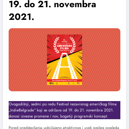
19. do 21. novembra
2021.
Ovogodišnji, sedmi po redu Festival nezavisnog američkog filma
„IndieBelgrade“ koji se održava od 19. do 21. novembra 2021.
donosi izvesne promene i nov, bogatiji programski koncept.
Pored predstavljanja uobičajeno atraktivnog i uvek svežeg pogleda