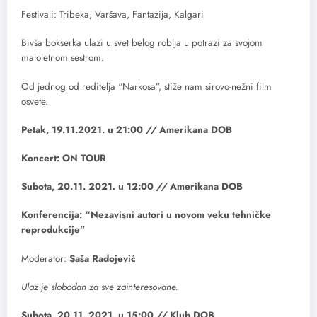
Festivali: Tribeka, Varšava, Fantazija, Kalgari
Bivša bokserka ulazi u svet belog roblja u potrazi za svojom
maloletnom sestrom.
Od jednog od reditelja “Narkosa”, stiže nam sirovo-nežni film
osvete.
Petak, 19.11.2021. u 21:00
//
Amerikana DOB
Koncert: ON TOUR
Subota, 20.11. 2021. u 12:00
//
Amerikana DOB
Konferencija: “Nezavisni autori u novom veku tehničke
reprodukcije”
Moderator:
Saša Radojević
Ulaz je slobodan za sve zainteresovane.
Subota, 20.11. 2021. u 15:00
//
Klub DOB