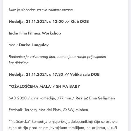
Ulaz je slobodan za sve zainteresovane.
Nedelja, 21.11.2021. u 12:00
//
Klub DOB
Indie Film Fitness Workshop
Vodi:
Darko Lungulov
Radionica je zatvorenog tipa, namenjena ranije prijavljenim
kandidatima.
Nedelja, 21.11.2021. u 17:30
//
Velika sala DOB
“OŽALOŠĆENA MALA”/ SHIVA BABY
SAD 2020./ crna komedija, /77 min./
Režija: Ema Seligman
Festivali: Toronto, Mar del Plata, SXSW, Minhen
“Nušićevska” komedija o njujorškoj adolescentkinji čije se erotske
tajne otkriju pred celom jevrejskom familijom, na prijemu, u kući