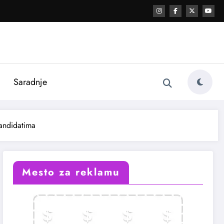
i
Saradnje
kandidatima
Mesto za reklamu