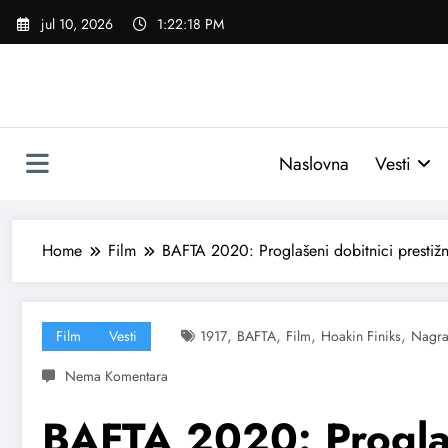
Skoči
jul 10, 2026
1:22:19 PM
na
sadržaj
Naslovna
Vesti
Home
Film
BAFTA 2020: Proglašeni dobitnici prestiž
,
,
,
,
Film
Vesti
1917
BAFTA
Film
Hoakin Finiks
Nagr
BAFTA 2020: Proglaš