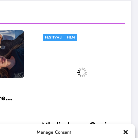
FESTIVALI
Ognjen
Počinje 33. BELEF:
Manage Consent
 13.
Pogledajte program