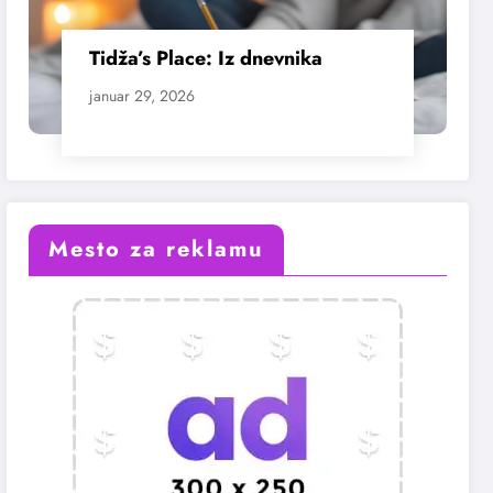
Tidža’s Place: Iz dnevnika
januar 29, 2026
Mesto za reklamu