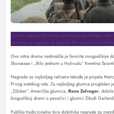
Dodela nagrada Britanske akademije za filmsku i telev
Londonu, a nagradu za najbolji film osvojilo je film
Ova ratna drama nadmašila je favorite ovogodišnje do
Skorsezea i „Bilo jednom u Holivudu“ Kventina Tarant
Nagrada za najboljeg režisera takođe je pripala Mend
Prvog svetskog rata. Za najboljeg glumca proglašen 
„Džoker“. Američka glumica,
Rene Zelveger
, dobila
biografskoj drami o pevačici i glumici Džudi Garland
Publika tradicionalno bira dobitnika nagrade za zvezd