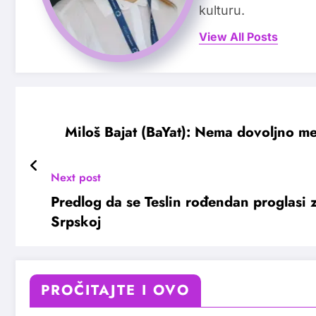
kulturu.
View All Posts
Miloš Bajat (BaYat): Nema dovoljno me
Next post
Predlog da se Teslin rođendan proglasi 
Srpskoj
PROČITAJTE I OVO