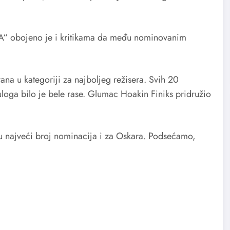
“ obojeno je i kritikama da među nominovanim
a u kategoriji za najboljeg režisera. Svih 20
loga bilo je bele rase. Glumac Hoakin Finiks pridružio
 su najveći broj nominacija i za Oskara. Podsećamo,