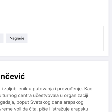
s
Nagrade
ančević
 i zaljubljenik u putovanja i prevođenje. Kao
lturnog centra učestvovala u organizaciji
događaja, poput Svetskog dana arapskog
reme voli da čita, piše i istražuje arapsku