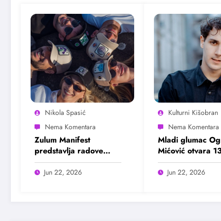
Nikola Spasić
Kulturni Kišobran
Zulum Manifest
Mladi glumac Og
predstavlja radove
Mićović otvara 13
deset finalista u
Bašta Fest
Madlenianumu
Jun 22, 2026
Jun 22, 2026