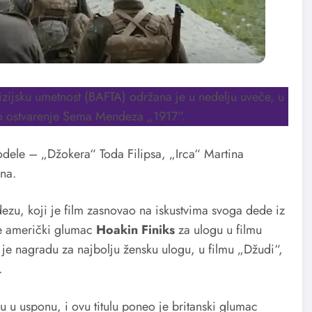
izijsku umetnost (BAFTA) održana je u nedelju uveče, u
sko ostvarenje Sema Mendeza „1917“.
dele – „Džokera“ Toda Filipsa, „Irca“ Martina
ina.
ezu, koji je film zasnovao na iskustvima svoga dede iz
je američki glumac
Hoakin Finiks
za ulogu u filmu
 je nagradu za najbolju žensku ulogu, u filmu „Džudi“,
.
u u usponu, i ovu titulu poneo je britanski glumac