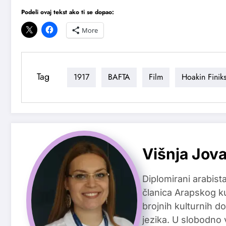
Podeli ovaj tekst ako ti se dopao:
More
Tag
1917
BAFTA
Film
Hoakin Finik
Višnja Jov
Diplomirani arabista
članica Arapskog ku
brojnih kulturnih 
jezika. U slobodno v