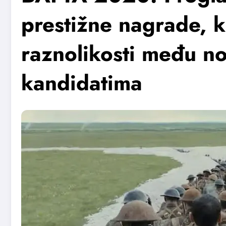
prestižne nagrade, k
raznolikosti među n
kandidatima