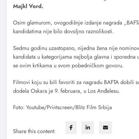
Majkl Vord.
Osim glamurom, ovogodišnje izdanje nagrada „BAFTA
kandidatima nije bilo dovoljno raznolikosti.
Sedmu godinu uzastopsno, nijedna žena nije nominovan
kandidata u kategorijama najbolja glavna i sporedna u
se ovim krtikama u svom pobedničkom govoru.
Filmovi koju su bili favoriti za nagradu BAFTA dobili
dodela Oskara je 9. februara, u Los Anđelesu.
Foto: Youtube/Printscreen/Blitz Film Srbija
Share this content: