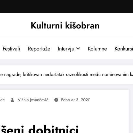
Kulturni kišobran
Festivali
Reportaže
Intervju
Kolumne
Konkurs
ne nagrade, kritikovan nedostatak raznolikosti među nominovanim 
ade
Višnja Jovančević
Februar 3, 2020
eni dobitnici