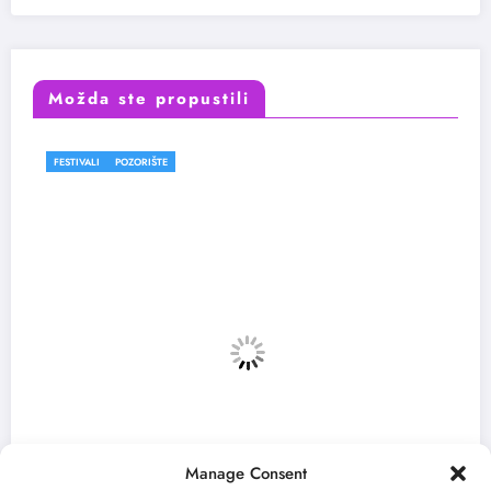
Možda ste propustili
TIVALI
POZORIŠTE
FESTI
Manage Consent