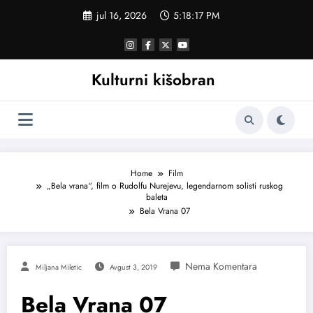
Skoči
jul 16, 2026
5:18:18 PM
na
sadržaj
Kulturni kišobran
Home
Film
„Bela vrana“, film o Rudolfu Nurejevu, legendarnom solisti ruskog
baleta
Bela Vrana 07
Miljana Miletic
Avgust 3, 2019
Bela Vrana 07