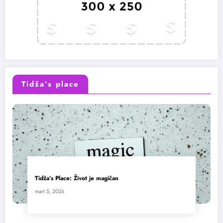
Tidža’s place
Tidža’s Place: Život je magičan
mart 5, 2026