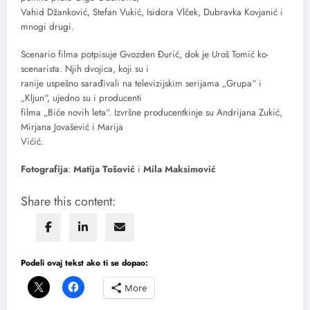
Vahid Džanković, Stefan Vukić, Isidora Vlček, Dubravka Kovjanić i
mnogi drugi.
Scenario filma potpisuje Gvozden Đurić, dok je Uroš Tomić ko-
scenarista. Njih dvojica, koji su i
ranije uspešno sarađivali na televizijskim serijama „Grupa“ i
„Kljun“, ujedno su i producenti
filma „Biće novih leta“. Izvršne producentkinje su Andrijana Zukić,
Mirjana Jovašević i Marija
Vićić.
Fotografija
:
Matija Tošović
i
Mila Maksimović
Share this content:
Podeli ovaj tekst ako ti se dopao:
More