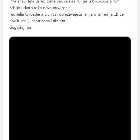
Prvi znaci leta usred zime već se naziru, jer u bioskope širom
Srbije uskoro stiže novo ostvarenje
reditelja Gvozdena Đurića, osvežavajuća letnja dramedija „Biće
novih leta“, inspirisana istinitim
događajima.