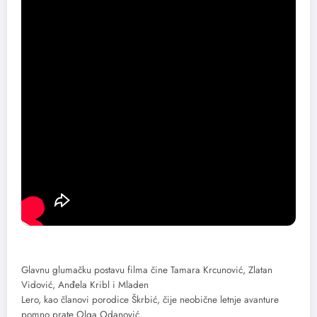
Glavnu glumačku postavu filma čine Tamara Krcunović, Zlatan
Vidović, Anđela Kribl i Mladen
Lero, kao članovi porodice Škrbić, čije neobične letnje avanture
pomno prate Olga Odanović,