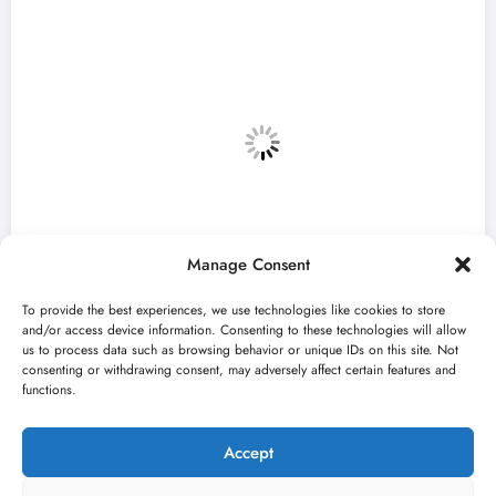
Manage Consent
To provide the best experiences, we use technologies like cookies to store
and/or access device information. Consenting to these technologies will allow
us to process data such as browsing behavior or unique IDs on this site. Not
consenting or withdrawing consent, may adversely affect certain features and
anifest predstavlja radove deset
Mladi g
functions.
ta u Madlenianumu
Bašta Fe
026
jun 22, 20
Nikola Spasić
Accept