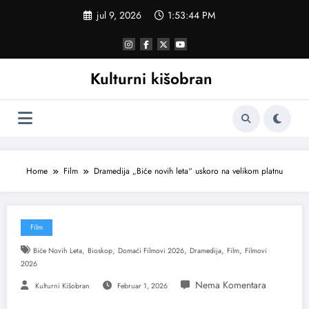
Skoči
jul 9, 2026
1:53:45 PM
na
sadržaj
Kulturni kišobran
Home
Film
Dramedija „Biće novih leta“ uskoro na velikom platnu
Film
,
,
,
,
,
Biće Novih Leta
Bioskop
Domaći Filmovi 2026
Dramedija
Film
Filmovi
2026
Kulturni Kišobran
Februar 1, 2026