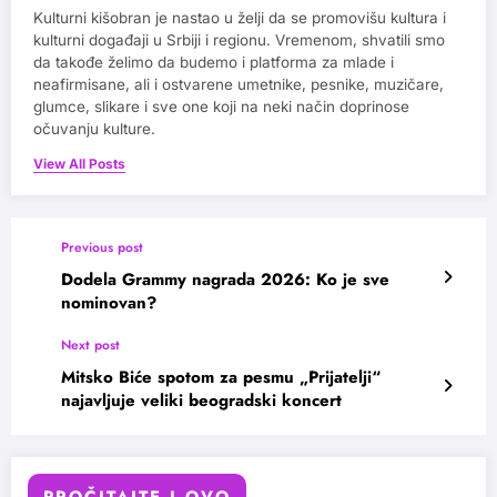
Kulturni kišobran je nastao u želji da se promovišu kultura i
kulturni događaji u Srbiji i regionu. Vremenom, shvatili smo
da takođe želimo da budemo i platforma za mlade i
neafirmisane, ali i ostvarene umetnike, pesnike, muzičare,
glumce, slikare i sve one koji na neki način doprinose
očuvanju kulture.
View All Posts
Previous post
Dodela Grammy nagrada 2026: Ko je sve
nominovan?
Next post
Mitsko Biće spotom za pesmu „Prijatelji“
najavljuje veliki beogradski koncert