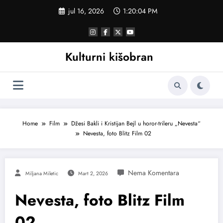
Skoči
jul 16, 2026
1:20:05 PM
na
sadržaj
Kulturni kišobran
Home
Film
Džesi Bakli i Kristijan Bejl u horor-trileru „Nevesta“
Nevesta, foto Blitz Film 02
Miljana Miletic
Mart 2, 2026
Nevesta, foto Blitz Film
02