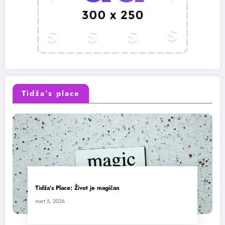
Tidža’s place
Tidža’s Place: Život je magičan
mart 5, 2026