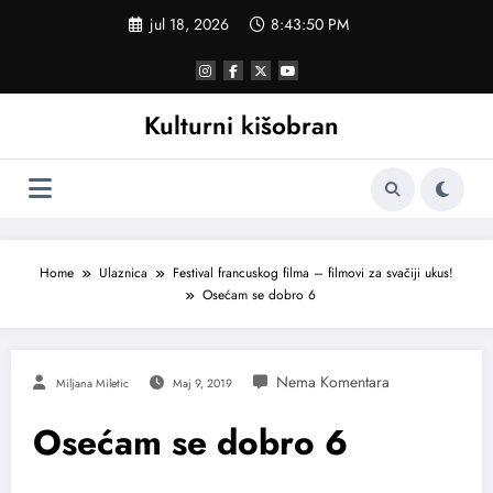
Skoči
jul 18, 2026
8:43:51 PM
na
sadržaj
Kulturni kišobran
Home
Ulaznica
Festival francuskog filma – filmovi za svačiji ukus!
Osećam se dobro 6
Miljana Miletic
Maj 9, 2019
Osećam se dobro 6