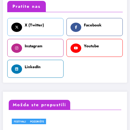
Pratite nas
X (Twitter)
Facebook
Instagram
Youtube
LinkedIn
Možda ste propustili
I
POZORIŠTE
FESTIVALI