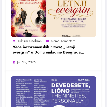
Kulturni Kišobran
Veče bezvremenskih hitova: „Letnji
evergrin“ u Domu omladine Beograda
25. juna
Jun 25, 2026