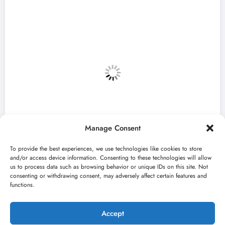
Manage Consent
To provide the best experiences, we use technologies like cookies to store
and/or access device information. Consenting to these technologies will allow
us to process data such as browsing behavior or unique IDs on this site. Not
consenting or withdrawing consent, may adversely affect certain features and
met Medeja“ otvara 59. Bitef u
„Najveć
functions.
embru
avgust
 2026
jun 23, 2
Kulturni kišobran
Accept