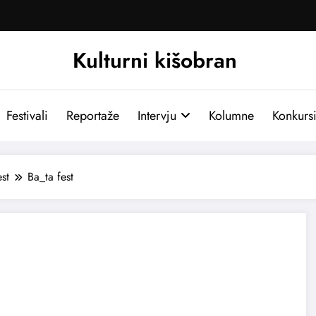
Kulturni kišobran
Festivali
Reportaže
Intervju
Kolumne
Konkurs
est
Ba_ta fest