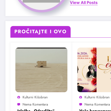
View All Posts
PROČITAJTE I OVO
Kulturni Kišobran
Kulturni Kišobran
Izložba „Odredište“
Veče bezvremens