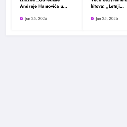
Andreje Hamovića u
hitova: „Letnji
Bioskopu Balkan
evergrin“ u Dom
omladine Beogr
Jun 25, 2026
Jun 25, 2026
25. juna