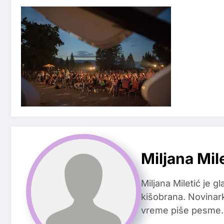
Miljana Mil
Miljana Miletić je 
kišobrana. Novinark
vreme piše pesme.