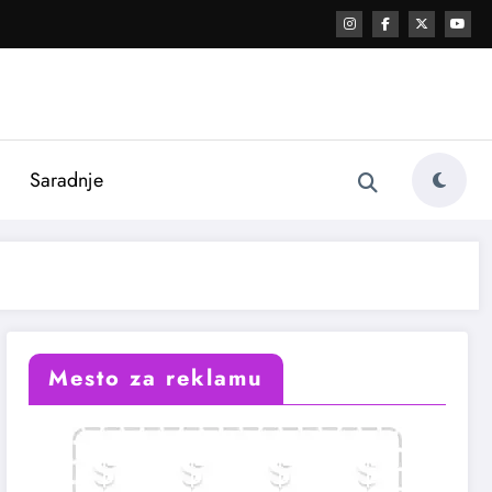
i
Saradnje
Mesto za reklamu