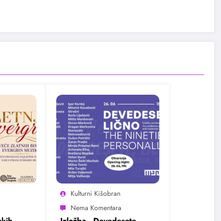
Kulturni Kišobran
kih
Izložba „Devedesete,