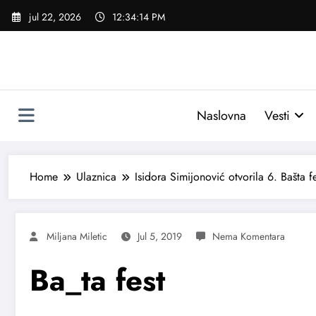
Skoči
jul 22, 2026
12:34:15 PM
na
sadržaj
Naslovna
Vesti
Home
Ulaznica
Isidora Simijonović otvorila 6. Bašta f
Miljana Miletic
Jul 5, 2019
Ba_ta fest