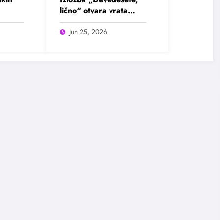
lično“ otvara vrata
u
intimnim pričama jedne
ada
burne decenije
Jun 25, 2026