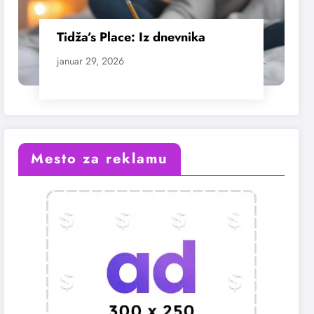
Tidža’s Place: Iz dnevnika
januar 29, 2026
Mesto za reklamu