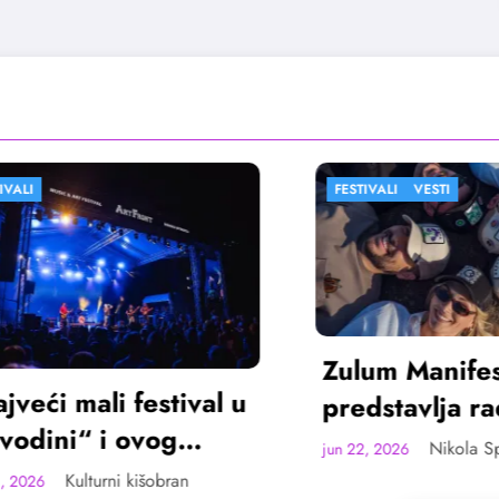
FESTIVALI
VESTI
Zulum Manifest
i mali festival u
predstavlja radov
ini“ i ovog
deset finalista u
Nikola Spasić
jun 22, 2026
a u Sremskoj
Madlenianumu
Kulturni kišobran