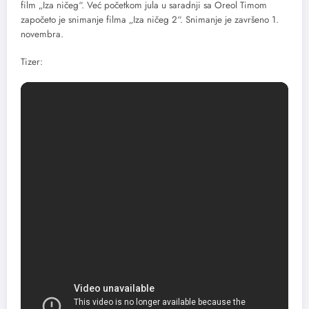
film „Iza ničeg“. Već početkom jula u saradnji sa Oreol Timom
započeto je snimanje filma „Iza ničeg 2“. Snimanje je završeno 1.
novembra.
Tizer:
Foto: Promo
Share this content: