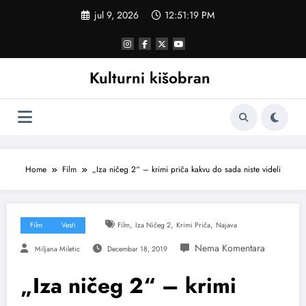
Skoči
jul 9, 2026
12:51:20 PM
na
sadržaj
Kulturni kišobran
Home
Film
„Iza ničeg 2“ – krimi priča kakvu do sada niste videli
,
,
,
Film
Vesti
Film
Iza Ničeg 2
Krimi Priča
Najava
Miljana Miletic
Decembar 18, 2019
„Iza ničeg 2“ – krimi