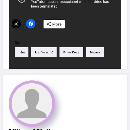
Podeli ovaj tekst ako ti se dopao:
More
Tag
Film
Iza Ničeg 2
Krimi Priča
Najava