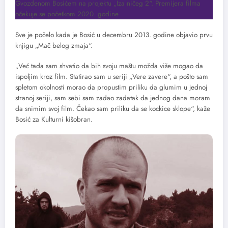
Gvozdenom Bosićem na projektu „Iza ničeg 2“. Premijera filma
očekuje se početkom 2020. godine
Sve je počelo kada je Bosić u decembru 2013. godine objavio prvu
knjigu „Mač belog zmaja“.
„Već tada sam shvatio da bih svoju maštu možda više mogao da
ispoljim kroz film. Statirao sam u seriji „Vere zavere“, a pošto sam
spletom okolnosti morao da propustim priliku da glumim u jednoj
stranoj seriji, sam sebi sam zadao zadatak da jednog dana moram
da snimim svoj film. Čekao sam priliku da se kockice sklope“, kaže
Bosić za Kulturni kišobran.