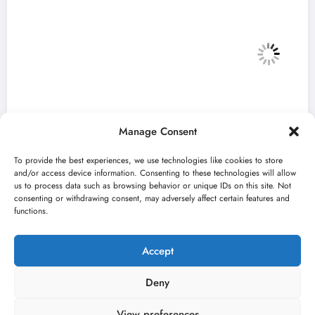
Manage Consent
To provide the best experiences, we use technologies like cookies to store
and/or access device information. Consenting to these technologies will allow
us to process data such as browsing behavior or unique IDs on this site. Not
consenting or withdrawing consent, may adversely affect certain features and
„Najveći mali festival u Vojvodini“ i ovog
functions.
avgusta u Sremskoj Mitrovici
jun 23, 2026
Kulturni kišobran
Accept
Deny
View preferences