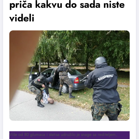
priča kakvu do sada niste
videli
Više od 80 glumaca i statisa udružilo je snage sa rediteljem,