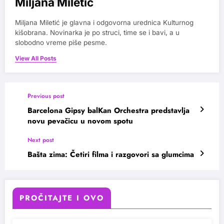
Miljana Miletic
Miljana Miletić je glavna i odgovorna urednica Kulturnog
kišobrana. Novinarka je po struci, time se i bavi, a u
slobodno vreme piše pesme.
View All Posts
Previous post
Barcelona Gipsy balKan Orchestra predstavlja
novu pevačicu u novom spotu
Next post
Bašta zima: Četiri filma i razgovori sa glumcima
PROČITAJTE I OVO