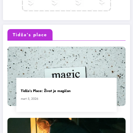
Tidža’s place
Tidža’s Place: Život je magičan
mart 5, 2026