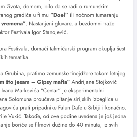
tom života, domom, bilo da se radi o rumunskim
vanog gradića u filmu
“Doel”
ili noćnom tumaranju
g vremena”
. Nastanjeni gluvare, a bezdomni traže
ktor Festivala Igor Stanojević.
a Festivala, domaći takmičarski program okuplja šest
ikih tematika.
a Grubina, pratimo zemunske tinejdžere tokom letnjeg
m što jesam – Gipsy mafia”
Andrijane Stojković
m Ivana Markovića “Centar” je eksperimentalni
na Solomuna proučava pitanje sirijskih izbeglica u
govića prati pripadnike Falun Dafe u Srbiji i konačno,
rije Vukić. Takođe, od ove godine uvedena je još jedna
znanje boriće se filmovi dužine do 40 minuta, iz svih