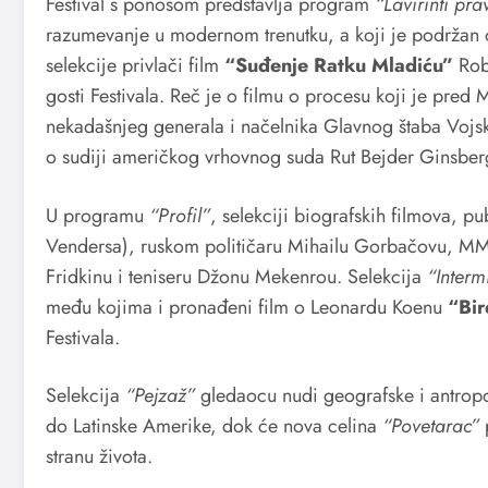
Festival s ponosom predstavlja program
“Lavirinti pr
razumevanje u modernom trenutku, a koji je podržan 
selekcije privlači film
“Suđenje Ratku Mladiću”
Rob
gosti Festivala. Reč je o filmu o procesu koji je pr
nekadašnjeg generala i načelnika Glavnog štaba Vojsk
o sudiji američkog vrhovnog suda Rut Bejder Ginsber
U programu
“Profil”
, selekciji biografskih filmova, p
Vendersa), ruskom političaru Mihailu Gorbačovu, MM
Fridkinu i teniseru Džonu Mekenrou. Selekcija
“Interm
među kojima i pronađeni film o Leonardu Koenu
“Bir
Festivala.
Selekcija
“Pejzaž”
gledaocu nudi geografske i antropo
do Latinske Amerike, dok će nova celina
“Povetarac”
stranu života.