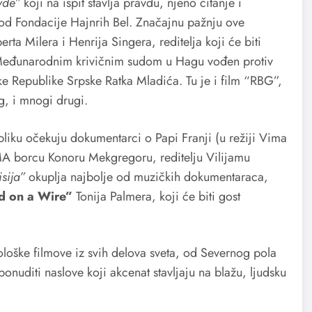
avde”
koji na ispit stavlja pravdu, njeno čitanje i
od Fondacije Hajnrih Bel. Značajnu pažnju ove
erta Milera i Henrija Singera, reditelja koji će biti
ed Međunarodnim krivičnim sudom u Hagu vođen protiv
e Republike Srpske Ratka Mladića. Tu je i film “RBG”,
g, i mnogi drugi.
ubliku očekuju dokumentarci o Papi Franji (u režiji Vima
A borcu Konoru Mekgregoru, reditelju Vilijamu
isija”
okuplja najbolje od muzičkih dokumentaraca,
d on a Wire”
Tonija Palmera, koji će biti gost
loške filmove iz svih delova sveta, od Severnog pola
ponuditi naslove koji akcenat stavljaju na blažu, ljudsku