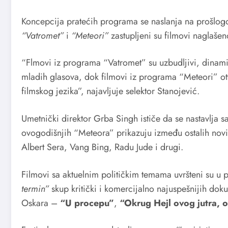
Koncepcija pratećih programa se naslanja na prošlog
“Vatromet”
i
“Meteori”
zastupljeni su filmovi naglašen
“Flmovi iz programa “Vatromet” su uzbudljivi, dinamičn
mladih glasova, dok filmovi iz programa “Meteori” ot
filmskog jezika”, najavljuje selektor Stanojević.
Umetnički direktor Grba Singh ističe da se nastavlja 
ovogodišnjih “Meteora” prikazuju između ostalih novi f
Albert Sera, Vang Bing, Radu Jude i drugi.
Filmovi sa aktuelnim političkim temama uvršteni su u
termin”
skup kritički i komercijalno najuspešnijih do
Oskara –
“U procepu”
,
“Okrug Hejl ovog jutra, 