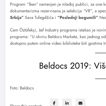
Program
“Teen”
namenjen je mlađoj publici, za one ko
dokumentarizma rezervisana je selekcija
“VR”
, a spe
Srbija”
Sava Tufegdžića i
“Poslednji bogumili”
Ned
Cem Öztüfekçi, šef Industry programa istakao je novin
programa: “U okviru Beldocs Marketa, kao jednog od de
dostupno putem online video biblioteke biti gostima 
Beldocs 2019: Viš
Foto: Beldocs