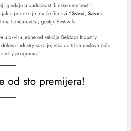
ji gledaju u budućnost filmske umetnosti i
cijalne projekcije imaće filmovi
“Sveci, Savo i
ima Lončarevića, gostiju Festivala.
e u okviru jedne od sekcija Beldocs Industry
lova Industry sekcije, više od trista naslova biće
Industry programa.”
e od sto premijera!