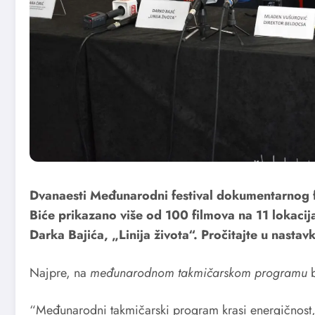
Dvanaesti Međunarodni festival dokumentarnog 
Biće prikazano više od 100 filmova na 11 lokaci
Darka Bajića, „Linija života“. Pročitajte u nastavk
Najpre, na
međunarodnom takmičarskom programu
b
“Međunarodni takmičarski program krasi energičnost, 