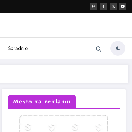
i
Saradnje
Mesto za reklamu