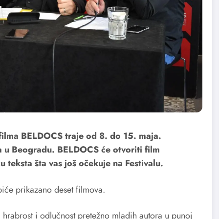
filma BELDOCS traje od 8. do 15. maja.
ja u Beogradu. BELDOCS će otvoriti film
u teksta šta vas još očekuje na Festivalu.
iće prikazano deset filmova.
hrabrost i odlučnost pretežno mladih autora u punoj