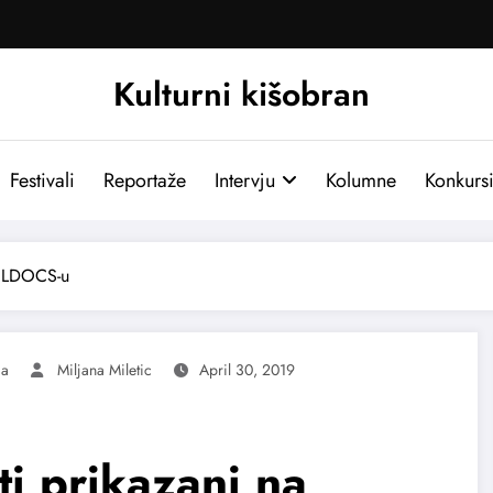
Kulturni kišobran
Festivali
Reportaže
Intervju
Kolumne
Konkurs
 BELDOCS-u
ma
Miljana Miletic
April 30, 2019
iti prikazani na