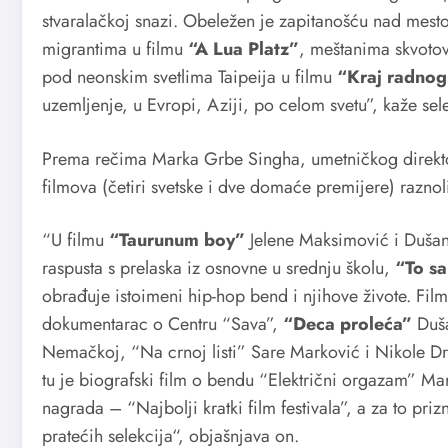
stvaralačkoj snazi. Obeležen je zapitanošću nad mes
migrantima u filmu
“A Lua Platz”
, meštanima skvoto
pod neonskim svetlima Taipeija u filmu
“Kraj radno
uzemljenje, u Evropi, Aziji, po celom svetu”, kaže sele
Prema rečima Marka Grbe Singha, umetničkog direktor
filmova (četiri svetske i dve domaće premijere) raznol
“U filmu
“Taurunum boy”
Jelene Maksimović i Dušan
raspusta s prelaska iz osnovne u srednju školu,
“To sa
obrađuje istoimeni hip-hop bend i njihove živote. Fil
dokumentarac o Centru “Sava”,
“Deca proleća”
Duša
Nemačkoj, “Na crnoj listi” Sare Marković i Nikole Dra
tu je biografski film o bendu “Električni orgazam” Ma
nagrada – “Najbolji kratki film festivala”, a za to pri
pratećih selekcija“, objašnjava on.