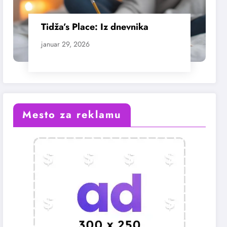
Tidža’s Place: Iz dnevnika
januar 29, 2026
Mesto za reklamu