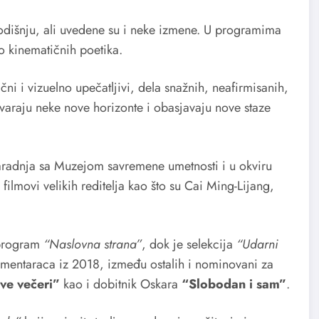
odišnju, ali uvedene su i neke izmene. U programima
o kinematičnih poetika.
i i vizuelno upečatljivi, dela snažnih, neafirmisanih,
varaju neke nove horizonte i obasjavaju nove staze
saradnja sa Muzejom savremene umetnosti i u okviru
ilmovi velikih reditelja kao što su Cai Ming-Lijang,
 program
“Naslovna strana”
, dok je selekcija
“Udarni
kumentaraca iz 2018, između ostalih i nominovani za
ove večeri”
kao i dobitnik Oskara
“Slobodan i sam”
.