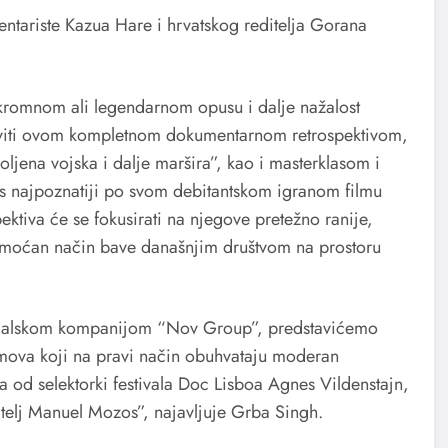
ntariste Kazua Hare i hrvatskog reditelja Gorana
skromnom ali legendarnom opusu i dalje nažalost
raviti ovom kompletnom dokumentarnom retrospektivom,
ljena vojska i dalje maršira”, kao i masterklasom i
as najpoznatiji po svom debitantskom igranom filmu
ektiva će se fokusirati na njegove pretežno ranije,
 i moćan način bave današnjim društvom na prostoru
rtugalskom kompanijom “Nov Group”, predstavićemo
lmova koji na pravi način obuhvataju moderan
a od selektorki festivala Doc Lisboa Agnes Vildenstajn,
itelj Manuel Mozos”, najavljuje Grba Singh.