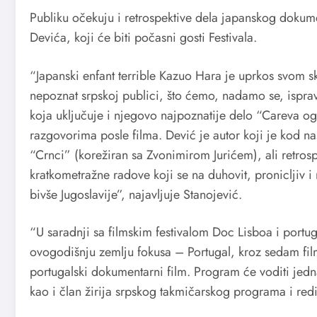
Publiku očekuju i retrospektive dela japanskog dokume
Devića, koji će biti počasni gosti Festivala.
“Japanski enfant terrible Kazuo Hara je uprkos svom 
nepoznat srpskoj publici, što ćemo, nadamo se, isp
koja uključuje i njegovo najpoznatije delo “Careva ogo
razgovorima posle filma. Dević je autor koji je kod n
“Crnci” (korežiran sa Zvonimirom Jurićem), ali retrosp
kratkometražne radove koji se na duhovit, pronicljiv
bivše Jugoslavije”, najavljuje Stanojević.
“U saradnji sa filmskim festivalom Doc Lisboa i po
ovogodišnju zemlju fokusa – Portugal, kroz sedam fi
portugalski dokumentarni film. Program će voditi jedn
kao i član žirija srpskog takmičarskog programa i red