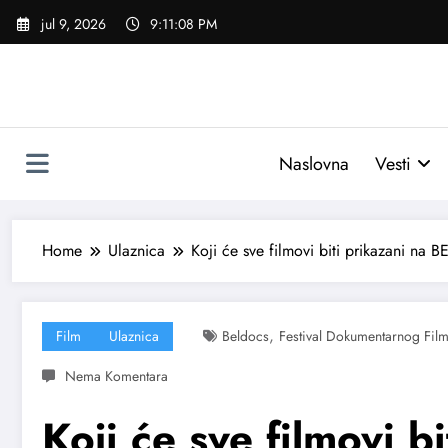
Skoči
jul 9, 2026
9:11:09 PM
na
sadržaj
Naslovna
Vesti
Home
Ulaznica
Koji će sve filmovi biti prikazani na
,
Film
Ulaznica
Beldocs
Festival Dokumentarnog Fil
Koji će sve filmovi b